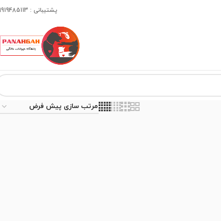
پشتیبانی : 09919485113