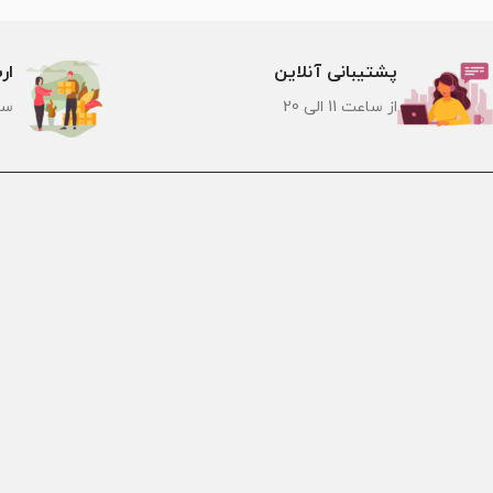
پشتیبانی آنلاین
ار
از ساعت 11 الی 20
سر