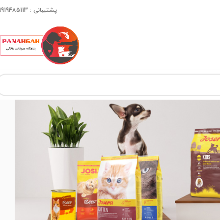
پشتیبانی : 09919485113