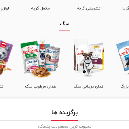
ربه
تشویقی گربه
مکمل گربه
لوازم
سگ
بزرگ
غذای درمانی سگ
غذای مرطوب سگ
تش
برگزیده ها
محبوب ترین محصولات پناهگاه