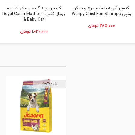
کنسرو گربه با طعم مرغ و میگو
کنسرو بچه گربه و مادر شیرده
افزودن به سبد خرید
افزودن به سبد خرید
ونپی Wanpy Chichken Shrimps
رویال کنین – Royal Canin Mother
& Baby Cat
۲۸۵,۰۰۰
تومان
۱,۰۲۰,۰۰۰
تومان
2027/05