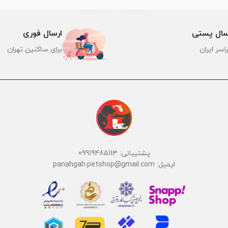
سال پستی
ارسال فوری
اسر ایران
برای ساکنین تهران
پشتیبانی: 09919485113
ایمیل: panahgah.petshop@gmail.com