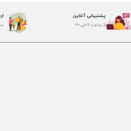
پشتیبانی آنلاین
ار
از ساعت 11 الی 20
سر