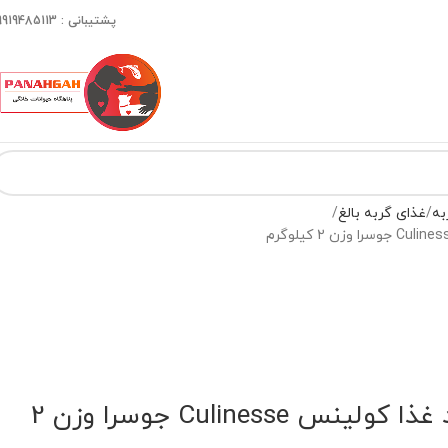
پشتیبانی : 09919485113
به
غذای گربه بالغ
غذای خشک گربه بد غذا کولینس Culinesse جوسرا وزن 2