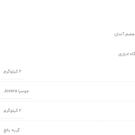
 هضم آسان
ه ادراری
2 کیلوگرم
جوسرا Josera
2 کیلوگرم
گربه بالغ