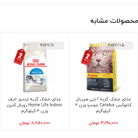
محصولات مشابه
2027/11
2027/05
غذای خشک گربه آنتی هیربال
غذای خشک گربه ایندور لایف
افزودن به سبد خرید
افزودن به سبد خرید
کتلوکس Catelux جوسرا وزن 2
Home Life Indoor رویال کنین
کیلوگرم
وزن 2 کیلوگرم
۳,۶۹۰,۰۰۰
تومان
۸,۷۵۰,۰۰۰
تومان