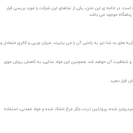
ان دارد و در میان مردم کاملا شناخته شده است. در ادامه ی این متن، یکی از غذاهای این شرکت را مورد بررسی قرار
پناهگاه موجود می باشد.
به های بد غذا نیز به راحتی آن را می پذیرند. میزان چربی و کالری متعادل و
ت و شفافیت آن خواهد شد. همچنین این مواد غذایی، به کاهش ریزش موی
ن قرار دهید.
وتئین مرغ خشک شده، برنج، ذرت، چربی حیوانی، چغندر قند، کنجاله ی ماهی قزل آلا 6%، پروتئین طیور هیدرولیز شده، پروتئین ذرت، جگر مرغ خشک شده و مواد معدنی، استفاده