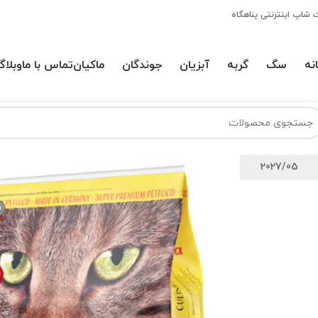
 شاپ اینترنتی پناهگاه
نه
سگ
گربه
آبزیان
جوندگان
ماکیان
تماس با ما
وبلاگ
2027/05