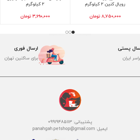
رویال کنین 2 کیلوگرم
2 کیلوگرم
۸,۷۵۰,۰۰۰
تومان
۳,۶۹۰,۰۰۰
تومان
سال پستی
ارسال فوری
اسر ایران
برای ساکنین تهران
پشتیبانی: 09919485113
ایمیل: panahgah.petshop@gmail.com