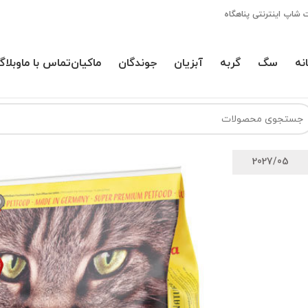
 شاپ اینترنتی پناهگاه
نه
سگ
گربه
آبزیان
جوندگان
ماکیان
تماس با ما
وبلاگ
2027/05