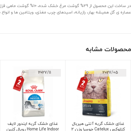
در ساخت این محصول از 29
عصاره ی گل همیشه بهار، رازیانه، اسیدهای چرب مغذی، ویتامین ها و انواع
محصولات مشابه
2027/11
2027/05
غذای خشک گربه آنتی هیربال
غذای خشک گربه ایندور لایف
افزودن به سبد خرید
افزودن به سبد خرید
کتلوکس Catelux جوسرا وزن 2
Home Life Indoor رویال کنین