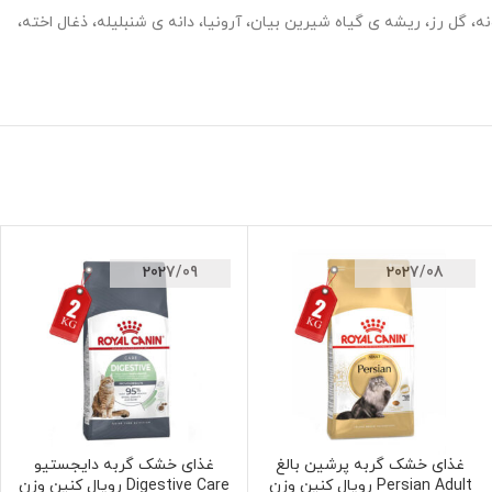
فلی، جعفری، بابونه، گل رز، ریشه ی گیاه شیرین بیان، آرونیا، دانه ی شنبلیله، ذغال اخته،
2027/09
2027/08
غذای خشک گربه پرشین بالغ
غذای خشک گربه دایجستیو
افزودن به سبد خرید
افزودن به سبد خرید
Persian Adult رویال کنین وزن
Digestive Care رویال کنین وزن