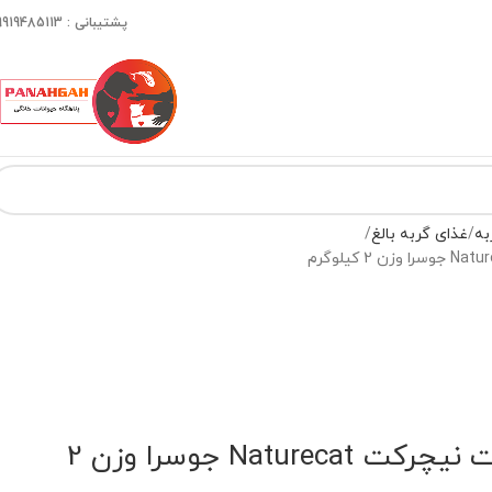
پشتیبانی : 09919485113
به
غذای گربه بالغ
غذای گربه فاقد غلات نیچرکت Naturecat جوسرا وزن 2