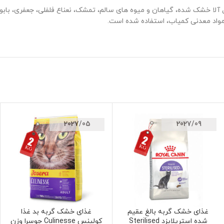
% گوشت مرغ خشک شده، 10% گوشت ماهی قزل آلا خشک شده، گیاهان و میوه های سالم، تمشک، نعناع فل
 مواد معدنی کمیاب، استفاده شده است.
2027/05
2027/09
غذای خشک گربه بالغ عقیم
غذای خشک گربه بد غذا
افزودن به سبد خرید
افزودن به سبد خرید
شده استریلایزد Sterilised
کولینس Culinesse جوسرا وزن