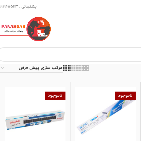
پشتیبانی : 09919485113
ناموجود
ناموجود