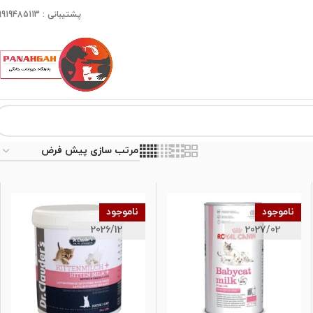
پشتیبانی : 09919485113
ناموجود
ناموجود
2026/12
2027/02