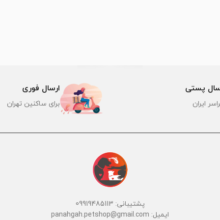
سال پستی
ارسال فوری
اسر ایران
برای ساکنین تهران
پشتیبانی: 09919485113
ایمیل: panahgah.petshop@gmail.com