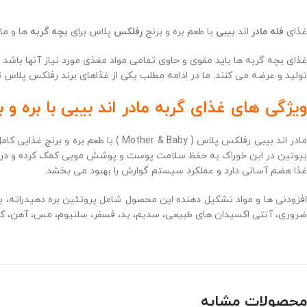
غذای
فله
مادر
اند
بیبی
با طعم بره و برنج
رفلکس
پلاس برای
بچه گربه
ها و ما
غذای بچه گربه ها باید مقوی و حاوی تمامی مواد مغذی مورد نیاز آنها باشد ت
تولید و عرضه می کنند. ما در ادامه مطلب یکی از غذاهای برند رفلکس پلاس 
ویژگی های غذای گربه مادر اند بیبی با بره و برنج رفلکس
ادر اند بیبی رفلکس پلاس (
Mother & Baby
) با طعم بره و برنج غذایی کام
بیوتین در این خوراک به حفظ سلامت پوست و پوشش مویی کمک کرده و در به
غذا هضم آسانی دارد و عملکرد سیستم گوارش را بهبود می بخشد.
افزودنی ها و مواد تشکیل دهنده این محصول شامل پروتئین بره دهیدراته، برن
ضروری، آنتی اکسیدان های طبیعی، سدیم، ید، فسفر، سلنیوم، مس، آهن، کلسیم، فسفر، بیوتین، نیا
محصولات مشابه