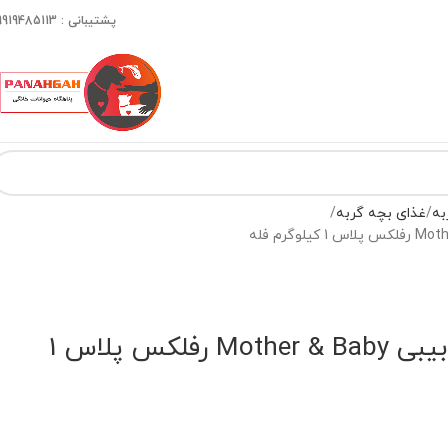
پشتیبانی : 09919485113
به
غذای بچه گربه
غذای گربه مادر اند بیبی Mother & Baby رفلکس پلاس 1