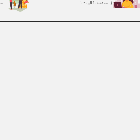
از ساعت 11 الی 20
سر