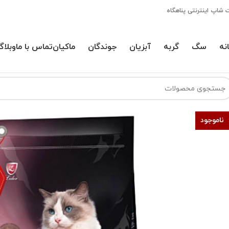
 شاپ اینترنتی پناهگاه
نه
سگ
گربه
آبزیان
جوندگان
ماکیان
تماس با ما
وبلاگ
ناموجود