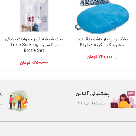
تشک زیپ دار تاشو با قابلیت
ست شیشه شیر حیوانات خانگی
انتخاب گزینه ها
افزودن به سبد خرید
حمل سگ و گربه مدل K1
تریکسی – Trixie Suckling
Bottle Set
از:
۷۲۰,۰۰۰
تومان
۱,۲۵۰,۰۰۰
تومان
پشتیبانی آنلاین
ار
از ساعت 11 الی 20
سر