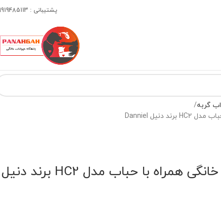
پشتیبانی : 09919485113
ب گربه
 دنیل Danniel
کیف حمل حیوانات خانگی همراه با حباب مدل HC2 برند دنیل