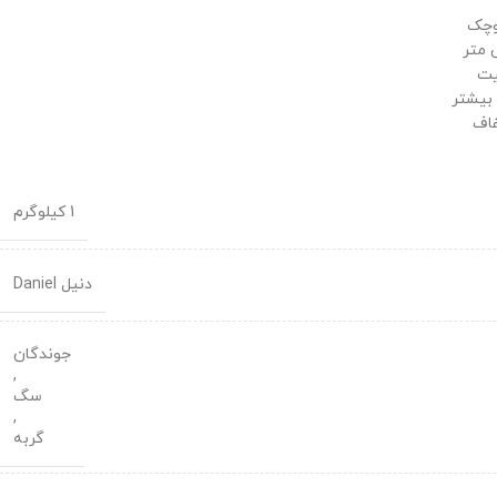
وچک
یت
 بیشتر
فاف
1 کیلوگرم
دنیل Daniel
جوندگان
,
سگ
,
گربه