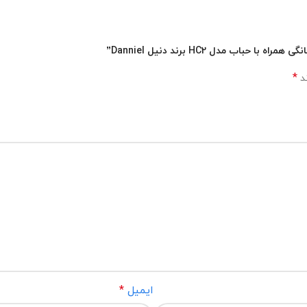
 مدل HC2 برند دنیل Danniel”
*
ند
ایمیل
*