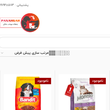
پشتیبانی : 09919485113
ناموجود
ناموجود