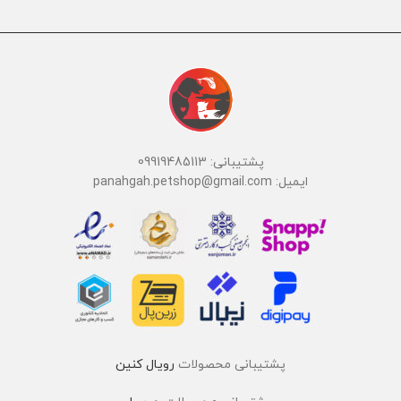
پشتیبانی: 09919485113
ایمیل: panahgah.petshop@gmail.com
پشتیبانی محصولات
رویال کنین