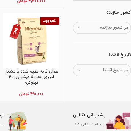
۳,۳۰۰,۰۰۰
تومان
کشور سازنده
ناموجود
هر کشور سازنده
تاریخ انقضا
هر تاریخ انقضا
غذای گربه عقیم شده با مشکل
اطلاعات بیشتر
ادراری Select مونلو وزن 2
کیلوگرم
۴۹۰,۰۰۰
تومان
پشتیبانی آنلاین
ار
از ساعت 11 الی 20
سر