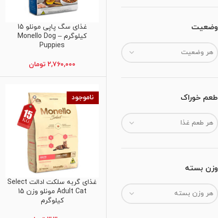
وضعیت
غذای سگ پاپی مونلو 15
اطلاعات بیشتر
کیلوگرم – Monello Dog
Puppies
هر وضعیت
۲,۷۶۰,۰۰۰
تومان
طعم خوراک
ناموجود
هر طعم غذا
وزن بسته
غذای گربه سلکت ادالت Select
اطلاعات بیشتر
Adult Cat مونلو وزن 15
هر وزن بسته
کیلوگرم