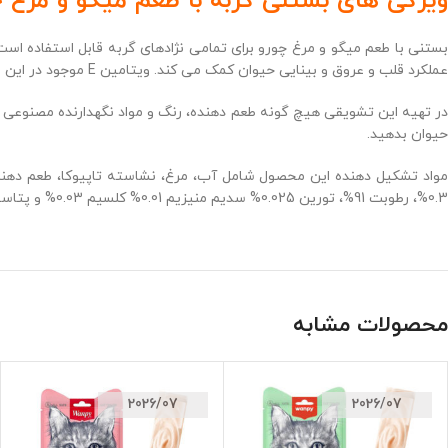
ویژگی های بستنی گربه با طعم میگو و مرغ چ
بستنی با طعم میگو و مرغ چورو برای تمامی نژادهای گربه قابل استفاده اس
عملکرد قلب و عروق و بینایی حیوان کمک می کند. ویتامین E موجود در این بستنی علاوه بر حفظ سلامت پوست و مو، به عنوان یک آنتی اکسیدان عمل کرده و موجب تقویت سیستم دفاعی بدن می شود.
در تهیه این تشویقی هیچ گونه طعم دهنده، رنگ و مواد نگهدارنده مصنوعی اس
حیوان بدهید.
0.3%، رطوبت 91%، تورین 0.025% سدیم منیزیم 0.01% کلسیم 0.03% و پتاسیم 0.09% است.
محصولات مشابه
2026/07
2026/07