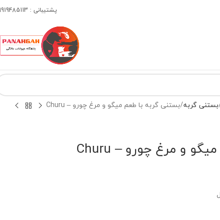
پشتیبانی : 09919485113
بستنی گربه
بستنی گربه با طعم میگو و مرغ چورو – Churu
گو و مرغ چورو – Churu