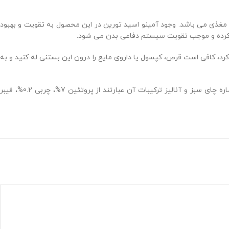
د مغذی می باشد. وجود آمینو اسید تورین در این محصول به تقویت و بهبود
کرد، کافی است قرص، کپسول یا داروی مایع را درون این بستنی له کنید و به
مواد تشکیل دهنده این محصول شامل آب، مرغ، نشاسته تاپیوکا، طعم دهنده های طبیعی، صمغ گوار، طعم طبیعی میگو، مکمل ویتامین E، تورین، عصاره چای سبز و آنالیز ترکیبات آن عبارتند از پروتئین 7%، چربی 0.2%، فیبر