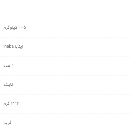
0.05 کیلوگرم
اینابا Inaba
4 عدد
تایلند
4*14 گرم
گربه