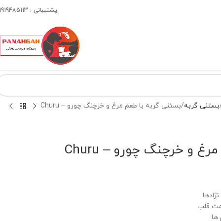
پشتیبانی : 09919485113
بستنی گربه
بستنی گربه با طعم مرغ و خرچنگ چورو – Churu
غ و خرچنگ چورو – Churu
ژادها
امت قلب
ها