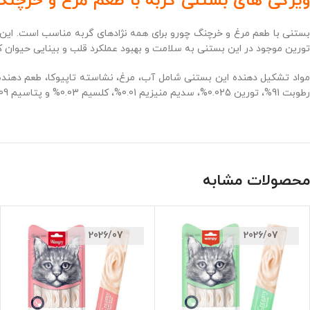
ویژگی های بستنی گربه با طعم مرغ و خرچنگ
بستنی با طعم مرغ و خرچنگ چورو برای همه نژادهای گربه مناسب است. این 
تورین موجود در این بستنی به سلامت و بهبود عملکرد قلب و بینایی حیوان 
واد تشکیل دهنده این بستنی شامل
آب، مرغ، نشاسته تاپیوکا، طعم دهنده های طبیعی، طعم طبیعی
رطوبت 91%،
تورین 0.025%،
سدیم
منیزیم 0.01%،
کلسیم 0.03% و
پتاسیم 0.09% است.
محصولات مشابه
2026/07
2026/07