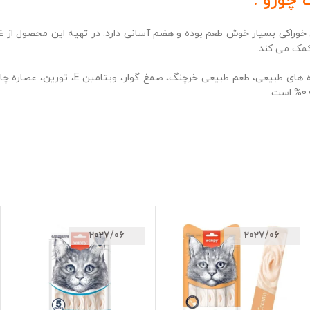
 چورو :
خوراکی بسیار خوش طعم بوده و هضم آسانی دارد. در تهیه این محصول از غل
کمک می کند.
 خرچنگ، صمغ گوار، ویتامین E، تورین، عصاره چای سبز و آنالیز ترکیبات آن عبارتند از
2027/06
2027/06