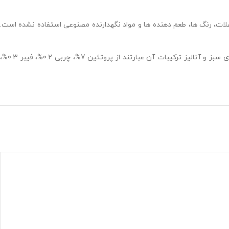
ات، رنگ ها، طعم دهنده ها و مواد نگهدارنده مصنوعی استفاده نشده است.
پروتئین 7%،
چربی 0.2%،
فیبر
0.3%،