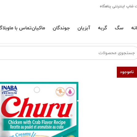
 شاپ اینترنتی پناهگاه
نه
سگ
گربه
آبزیان
جوندگان
ماکیان
تماس با ما
وبلاگ
ناموجود