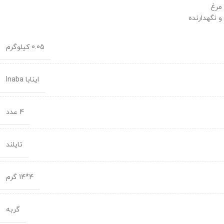
 مرغ
و نگهدارنده
0.05 کیلوگرم
اینابا Inaba
4 عدد
تایلند
4*14 گرم
گربه