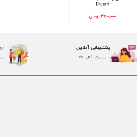
Dream
۳۵۰,۰۰۰
تومان
پشتیبانی آنلاین
ار
از ساعت 11 الی 20
سر