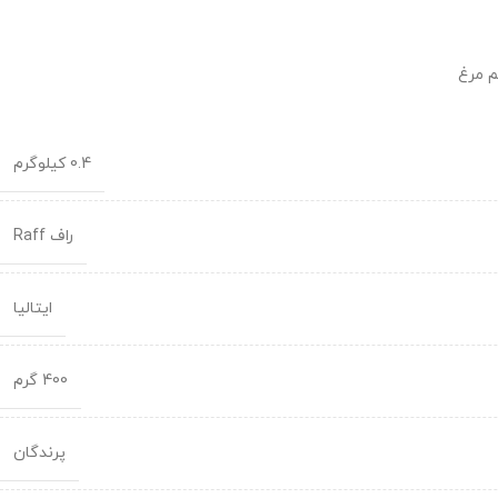
م مرغ
0.4 کیلوگرم
راف Raff
ایتالیا
400 گرم
پرندگان