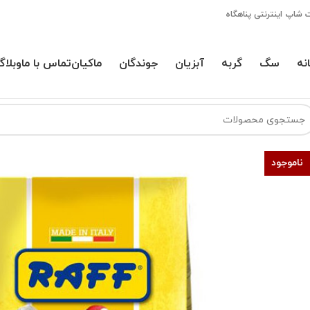
 شاپ اینترنتی پناهگاه
نه
سگ
گربه
آبزیان
جوندگان
ماکیان
تماس با ما
وبلاگ
ناموجود