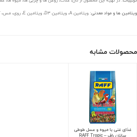
ترکیبات:
در تهیه این محصول از نان، غلات، روغن ها و چربی ها، میوه ها، عص
ویتامین ها و مواد معدنی:
ویتامین A، ویتامین D3، ویتامین E، روی، مس، آهن، منگنز، ید، سلنیوم، آنتی اکسیدان ها.
محصولات مشابه
غذای غنی با میوه و عسل طوطی
انتخاب گزینه ها
سانان راف – RAFF Tropic