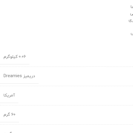
ا
ری
ی
0.06 کیلوگرم
دریمیز Dreamies
آمریکا
60 گرم