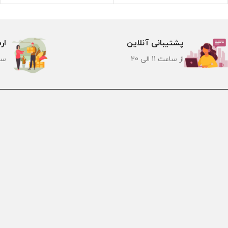
پشتیبانی آنلاین
ار
از ساعت 11 الی 20
سر