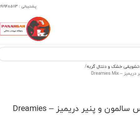
پشتیبانی : 09919485113
تشویقی خشک و دنتال گربه
Dreamies Mix
تشویقی گربه میکس سالمون و پنیر دریمیز – Dreamies