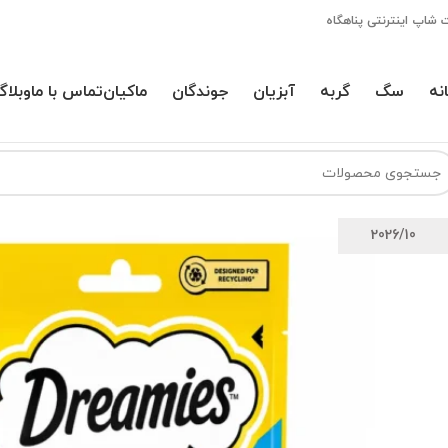
 شاپ اینترنتی پناهگاه
نه
سگ
گربه
آبزیان
جوندگان
ماکیان
تماس با ما
وبلاگ
2026/10