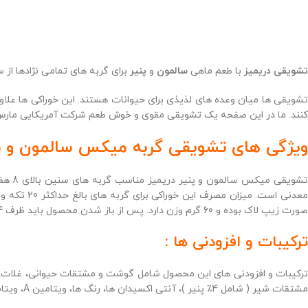
تشویقی دریمیز
با طعم ماهی
سالمون
و
پنیر
برای گربه های تمامی نژادها از سن 8 هفتگی تولید شده است. این محصول می تواند به تامین ویتامین ها و مواد معد
تشویقی ها میان وعده های لذیذی برای حیوانات هستند. این خوراکی ها علاوه
کنند. ما در این صفحه یک تشویقی مقوی و خوش طعم شرکت آمریکایی مارس ر
ویژگی های تشویقی گربه میکس سالمون و پنی
تشوی
صورت زیپ لاک بوده و 60 گرم وزن دارد. پس از باز شدن محصول باید ظرف 4 هفته مصرف شود.
ترکیبات و افزودنی ها :
مشتقات شیر ( شامل 4٪ پنیر )، آنتی اکسیدان ها، رنگ ها، ویتامین A، ویتامین B1، ویتامین B2، ویتامین B6، ویتامین D3، ویتامین E، پنتا هیدرات سولفات مس، سولفات منگنز، یدید پتاسیم و مونوهیدرات سولفات روی است.