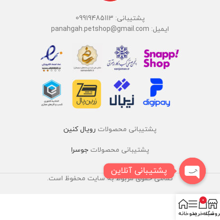
پشتیبانی: 09919485113
ایمیل: panahgah.petshop@gmail.com
پشتیبانی محصولات
رویال کنین
پشتیبانی محصولات
جوسرا
پشتیبانی آنلاین
تمامی حقوق مربوط به سایت محفوظ است.
0
روشگاه
سبد خرید
منو
خانه