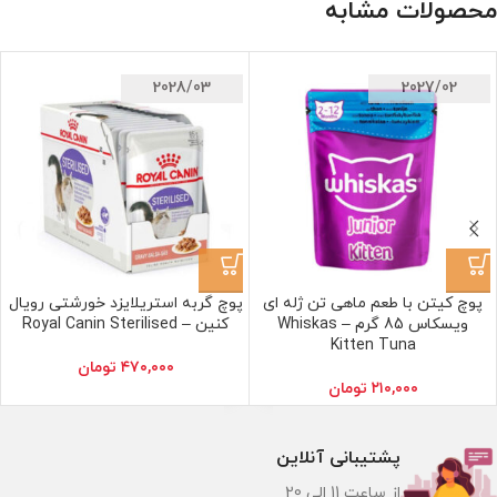
محصولات مشابه
2028/03
2027/02
پوچ کیتن با طعم ماهی تن ژله ای
پوچ گربه استریلایزد خورشتی رویال
ویسکاس 85 گرم – Whiskas
کنین – Royal Canin Sterilised
Kitten Tuna
۴۷۰,۰۰۰
تومان
۲۱۰,۰۰۰
تومان
پشتیبانی آنلاین
از ساعت 11 الی 20