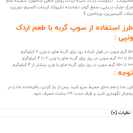
محتویات : آبگوشت اردک، سینه اردک، روغن ماهی سالمون، سفیده تخم
مرغ، جلبک دریایی، صمغ گوار، نشاسته تاپیوکا، کربنات کلسیم، تورین،
نمک، گلیسیرین، ویتامین E.
طرز استفاده از سوپ گربه با طعم اردک
ونپی :
50 گرم سوپ در طول شبانه روز برای گربه های با وزن 2 کیلوگرم.
50 تا 100 گرم سوپ در روز برای گربه های با وزن 2 تا 4 کیلوگرم.
100 تا 150 گرم سوپ در روز برای گربه های با وزن بیشتر از 4 کیلوگرم.
توجه :
این غذا را هم دمای محیط سرو کنید. پس از باز کردن، باقیمانده غذا را در
یخچال نگهداری کنید و ظرف مدت 24 ساعت مصرف شود.
نظرات (0)