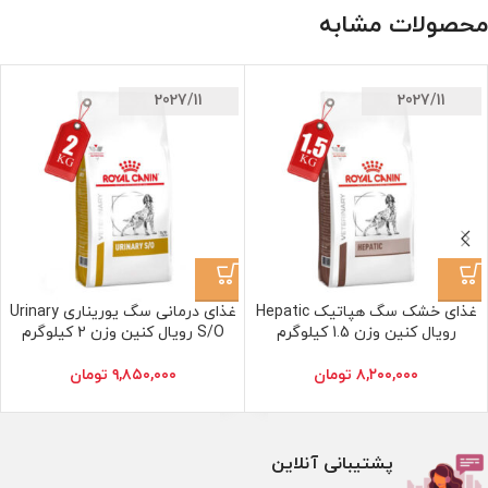
محصولات مشابه
2027/11
2027/11
غذای خشک سگ هپاتیک Hepatic
غذای درمانی سگ یوریناری Urinary
رویال کنین وزن 1.5 کیلوگرم
S/O رویال کنین وزن 2 کیلوگرم
۸,۲۰۰,۰۰۰
تومان
۹,۸۵۰,۰۰۰
تومان
پشتیبانی آنلاین