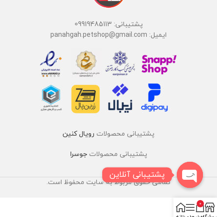
پشتیبانی: 09919485113
ایمیل: panahgah.petshop@gmail.com
پشتیبانی محصولات
رویال کنین
پشتیبانی محصولات
جوسرا
پشتیبانی آنلاین
تمامی حقوق مربوط به سایت محفوظ است.
0