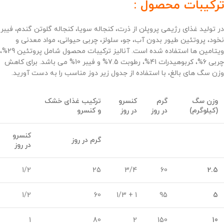
ترکیبات محصول :
در تولید غذای رژیمی پروپلن از ذرت، کنجاله سویا، کنجاله گلوتن گندم، فیبر
نخود، پروتئین طیور بدون آب، جو، سلولز، چربی حیوانی، مواد معدنی و
ویتامین ها استفاده شده است. آنالیز ترکیبات محصول شامل پروتئین 29%،
چربی 6%، کربوهیدرات 41%، رطوبت 7.5% و فیبر 10% می باشد. برای کاهش
وزن سگ های بالغ، با استفاده از جدول زیر دوز مناسب را به دست آورید.
وزن سگ
گرم
کنسرو
ترکیب غذای خشک
(کیلوگرم)
در روز
در روز
و کنسرو
کنسرو
گرم در روز
در روز
1/2
25
3/4
60
2.5
1/2
60
1 + 1/3
95
5
1
80
2
150
10