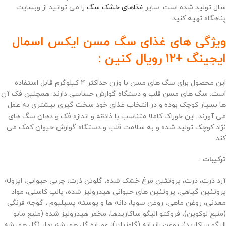
سال تولید شده است. سایر
غذاهای خشک سگ
را می توانید از وبسایت
پناهگاه تهیه کنید.
ویژگی های غذای سگ مسن ایکس اسمال
ایجینگ +12 رویال کنین :
این محصول برای سگ های مسن با وزن حداکثر 4 کیلوگرم قابل استفاده
است. سگ های مسن قلب و دستگاه گوارش حساسی دارند. همچنین فک آن
ها بسیار کوچک بوده و در انتخاب غذای خود سخت گیری بیشتری به عمل
می آورند. این خوراک کاملا متناسب با ذائقه و اندازه فک و دهان سگ های
نژاد کوچک تولید شده و به سلامت قلب و دستگاه گوارش حیوان کمک می
کند.
ترکیبات :
آرد ذرت، ذرت، پروتئین مرغ خشک شده، گلوتن ذرت، چربی حیوانی، ایزوله
پروتئین گیاهی، پروتئین های حیوانی هیدرولیز شده، پالپ کاسنی، مواد
معدنی، روغن ماهی، روغن سویا، دانه ها و پوسته پسیلیوم ، گوجه فرنگی
(منبع لوکوپن)، فروکتو الیگو ساکاریدها، مخمر هیدرولیز شده (منبع مانو
الیگو ساکارید)، روغن رازیانه (گاوزبان)، عصاره گل همیشه بهار (گل همیشه