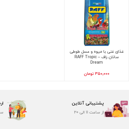
غذای غنی با میوه و عسل طوطی
انتخاب گزینه ها
سانان راف – RAFF Tropic
Dream
۳۵۰,۰۰۰
تومان
پشتیبانی آنلاین
ار
از ساعت 11 الی 20
سر