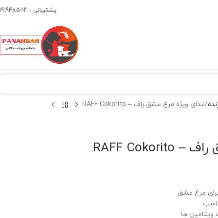
پشتیبانی : 09919485113
نده
غذای ویژه مرغ عشق راف – RAFF Cokorito
RAFF Cokori
رای مرغ عشق
ناسب
 ویتامین ها