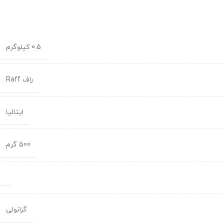
0.5 کیلوگرم
راف Raff
ایتالیا
500 گرم
گرانولی