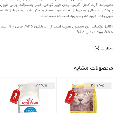
دهیدراته، ذرت کامل، گریوز، برنج، فیبر گیاهی، فیبر چغندرقند، چربی طیور،
پروتئین حیوانی هیدرولیز شده، مواد معدنی، جگر طیور هیدرولیز شده،
سبزیجات، میوه ها، پسیلیوم استفاده شده است.
نالیز ترکیبات این محصول عبارت است از :
پروتئین 35%، چربی 10%، فیبر
5.8%، مواد معدنی 6.8%.
نظرات (0)
محصولات مشابه
2027/11
2027/05