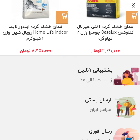
غذای خشک گربه آنتی هیربال
غذای خشک گربه ایندور لایف
کتلوکس Catelux جوسرا وزن 2
Home Life Indoor رویال کنین وزن
کیلوگرم
2 کیلوگرم
۳,۶۹۰,۰۰۰
تومان
۸,۷۵۰,۰۰۰
تومان
پشتیبانی آنلاین
از ساعت 11 الی 20
ارسال پستی
سراسر ایران
ارسال فوری