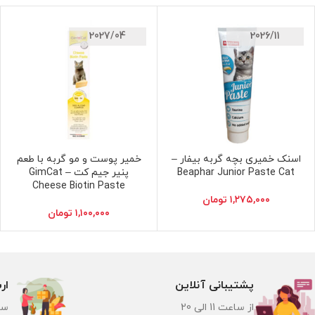
2027/04
2026/11
اسنک خمیری بچه گربه بیفار –
خمیر پوست و مو گربه با طعم
افزودن به سبد خرید
افزودن به سبد خرید
Beaphar Junior Paste Cat
پنیر جیم کت – GimCat
Cheese Biotin Paste
۱,۲۷۵,۰۰۰
تومان
۱,۱۰۰,۰۰۰
تومان
پشتیبانی آنلاین
ار
از ساعت 11 الی 20
سر