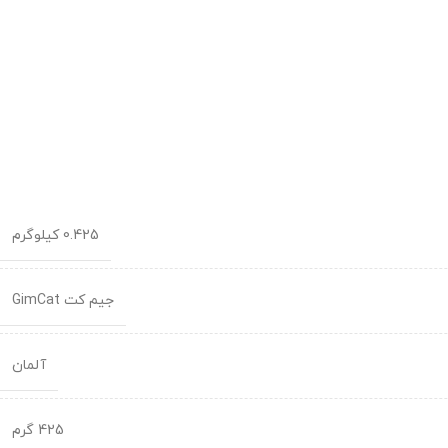
0.425 کیلوگرم
جیم کت GimCat
آلمان
425 گرم