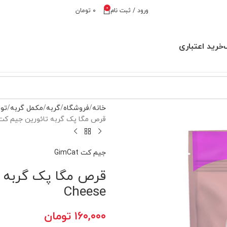
0
ورود / ثبت نام
۰
تومان
خرید اعتباری
خانه
فروشگاه
گربه
مکمل گربه
تور
قرص مگا پک گربه تائورین جیم کت mcat Taurine Cheese
جیم کت GimCat
Cheese
۱۶۰,۰۰۰
تومان