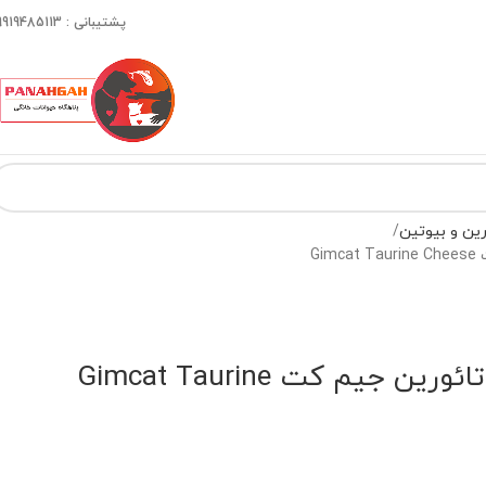
پشتیبانی : 09919485113
ین و بیوتین
Gi
قرص مگا پک گربه تائورین جیم کت Gimcat Taurine