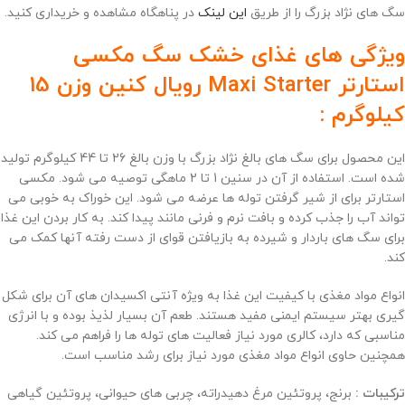
سگ های نژاد بزرگ را از طریق
این لینک
در پناهگاه مشاهده و خریداری کنید.
ویژگی های غذای خشک سگ مکسی
استارتر Maxi Starter رویال کنین وزن 15
کیلوگرم :
این محصول برای سگ های بالغ نژاد بزرگ با وزن بالغ 26 تا 44 کیلوگرم تولید
شده است. استفاده از آن در سنین 1 تا 2 ماهگی توصیه می شود. مکسی
استارتر برای از شیر گرفتن توله ها عرضه می شود. این خوراک به خوبی می
تواند آب را جذب کرده و بافت نرم و فرنی مانند پیدا کند. به کار بردن این غذا
برای سگ های باردار و شیرده به بازیافتن قوای از دست رفته آنها کمک می
کند.
انواع مواد مغذی با کیفیت این غذا به ویژه آنتی اکسیدان های آن برای شکل
گیری بهتر سیستم ایمنی مفید هستند. طعم آن بسیار لذیذ بوده و با انرژی
مناسبی که دارد، کالری مورد نیاز فعالیت های توله ها را فراهم می کند.
همچنین حاوی انواع مواد مغذی مورد نیاز برای رشد مناسب است.
ترکیبات :
برنج، پروتئین مرغ دهیدراته، چربی های حیوانی، پروتئین گیاهی