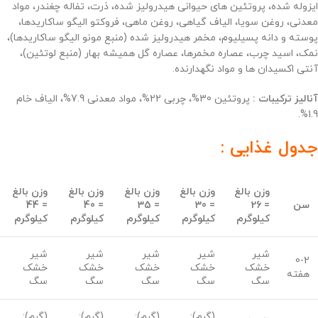
ایزوله شده، پروتئین های حیوانی هیدرولیز شده، ذرت، تفاله چغندر، مواد
معدنی، روغن سویا، الیاف گیاهی، روغن ماهی، فروکتو الیگو ساکاریدها،
پوسته و دانه پسیلیوم، مخمر هیدرولیز شده (منبع مونو الیگو ساکاریدها)،
نمک، اسید چرب، عصاره مخمرها، عصاره گل همیشه بهار (منبع لوتئین)،
آنتی اکسیدان ها و مواد نگهدارنده.
آنالیز ترکیبات :
پروتئین 30%، چربی 22%، مواد معدنی 7.9%، الیاف خام
1.9%.
جدول غذایی :
وزن بالغ
وزن بالغ
وزن بالغ
وزن بالغ
وزن بالغ
سن
= 26
= 30
= 35
= 40
= 44
کیلوگرم
کیلوگرم
کیلوگرم
کیلوگرم
کیلوگرم
شیر
شیر
شیر
شیر
شیر
0-2
خشک
خشک
خشک
خشک
خشک
هفته
سگ
سگ
سگ
سگ
سگ
(گرم):
(گرم):
(گرم):
(گرم):