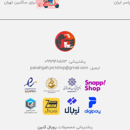
اسر ایران
برای ساکنین تهران
پشتیبانی: 09919485113
ایمیل: panahgah.petshop@gmail.com
پشتیبانی محصولات
رویال کنین