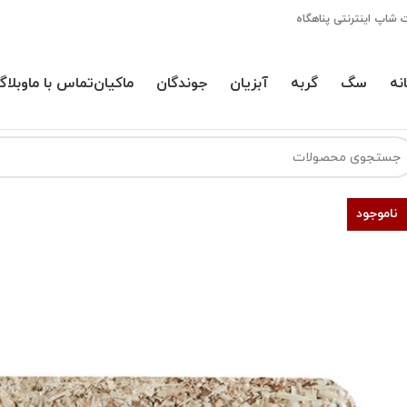
 شاپ اینترنتی پناهگاه
نه
سگ
گربه
آبزیان
جوندگان
ماکیان
تماس با ما
وبلاگ
ناموجود