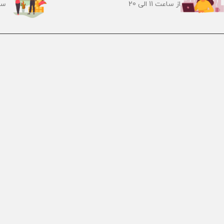
از ساعت 11 الی 20
سر