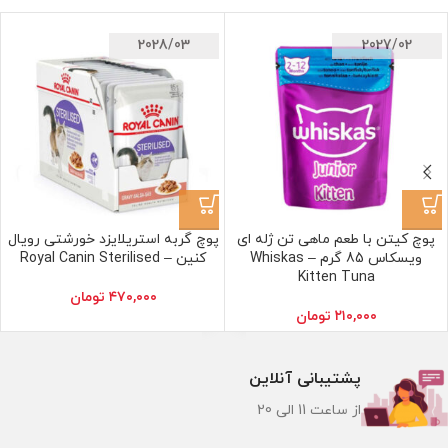
2028/03
2027/02
پوچ کیتن با طعم ماهی تن ژله ای
پوچ گربه استریلایزد خورشتی رویال
ویسکاس 85 گرم – Whiskas
کنین – Royal Canin Sterilised
Kitten Tuna
۴۷۰,۰۰۰
تومان
۲۱۰,۰۰۰
تومان
پشتیبانی آنلاین
از ساعت 11 الی 20