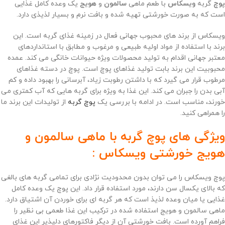
پوچ
گربه
ویسکاس
با طعم ماهی
سالمون
و
هویج
یک وعده کامل غذایی
است که به صورت خورشتی تهیه شده و بافت نرم و بسیار لذیذی دارد.
ویسکاس از برند های محبوب جهانی فعال در زمینه غذای گربه است. این
برند با استفاده از مواد اولیه طبیعی و مرغوب و مطابق با استانداردهای
معتبر جهانی اقدام به تولید محصولات ویژه حیوانات خانگی می کند. عمده
محبوبیت این برند بابت تولید غذاهای پوچ است. پوچ در دسته غذاهای
مرطوب قرار می گیرد که با داشتن رطوبت زیاد، آبرسانی را بهبود داده و کم
آبی بدن را جبران می کند. این غذا به ویژه برای گربه هایی که آب کمتری می
خورند، مناسب است. در ادامه با بررسی یک
پوچ گربه
از تولیدات این برند ما
را همراهی کنید.
ویژگی های پوچ گربه با ماهی سالمون و
هویج خورشتی ویسکاس :
پوچ ویسکاس را می توان بدون محدودیت نژادی برای تمامی گربه های بالغی
که بالای یکسال سن دارند، مورد استفاده قرار داد. این پوچ یک وعده کامل
غذایی یا میان وعده لذیذ است که هر گربه ای برای خوردن آن اشتیاق دارد.
ماهی سالمون و هویج استفاده شده در ترکیب این غذا طعمی بی نظیر را
فراهم آورده است. بافت خورشتی آن از دیگر فاکتورهای دلپذیر این غذای