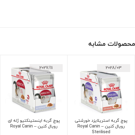
محصولات مشابه
2027/11
2028/03
پوچ گربه استریلایزد خورشتی
پوچ گربه اینستینکتیو ژله ای
افزودن به سبد خرید
افزودن به سبد خرید
رویال کنین – Royal Canin
رویال کنین – Royal Canin
Sterilised