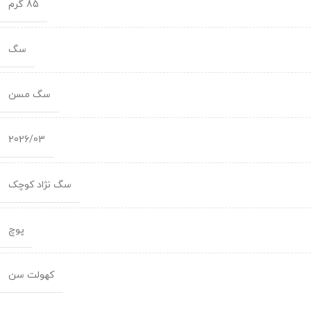
85 گرم
سگ
سگ مسن
2026/03
سگ نژاد کوچک
پوچ
کهولت سن