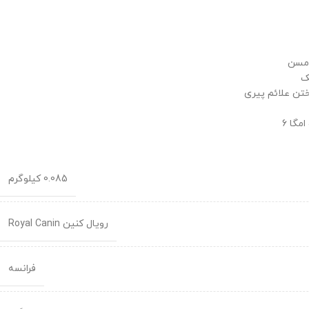
 مسن
ک
تن علائم پیری
0.085 کیلوگرم
رویال کنین Royal Canin
فرانسه