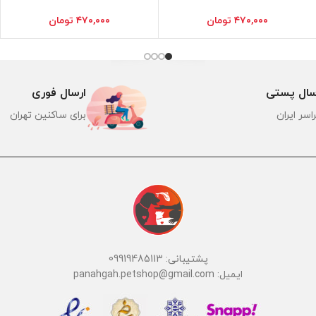
۴۷۰,۰۰۰
تومان
۴۷۰,۰۰۰
تومان
سال پستی
ارسال فوری
اسر ایران
برای ساکنین تهران
پشتیبانی: 09919485113
ایمیل: panahgah.petshop@gmail.com