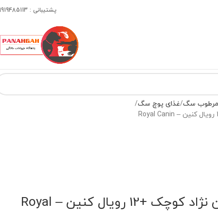
پشتیبانی : 09919485113
 مرطوب سگ
غذای پوچ سگ
غذای پوچ سگ مسن نژاد کوچک +12 رویال کنین – Royal