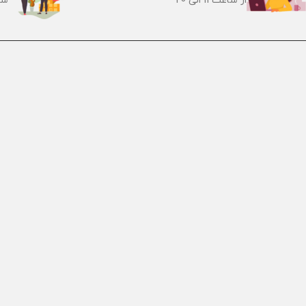
از ساعت 11 الی 20
سر