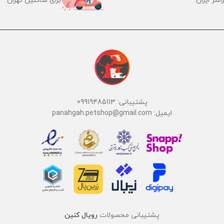
اسر ایران
برای ساکنین تهران
پشتیبانی: 09919485113
ایمیل: panahgah.petshop@gmail.com
پشتیبانی محصولات
رویال کنین