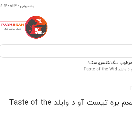
پشتیبانی : 09919485113
 مرطوب سگ
کنسرو سگ
Taste of t
کنسرو سگ گروی طعم بره تیست آو د وایلد Taste of the