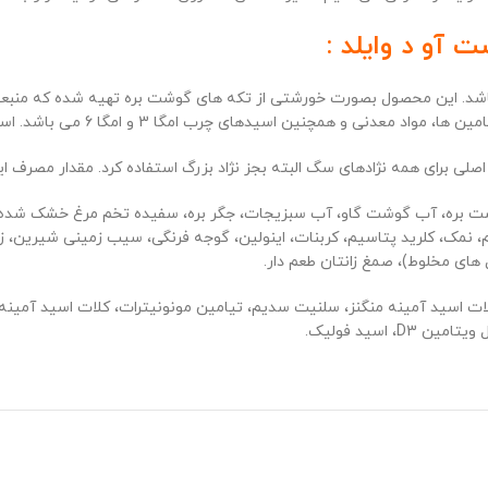
آو د وایلد :
باشد. این محصول بصورت خورشتی از تکه های گوشت بره تهیه شده که منبعی 
 و امگا 6 می باشد. استفاده از آن حفظ سلامت و زیبایی پوست و مو را به دنبال دارد.
 اصلی برای همه نژادهای سگ البته بجز نژاد بزرگ استفاده کرد. مقدار مصرف ای
وشت بره، آب گوشت گاو، آب سبزیجات، جگر بره، سفیده تخم مرغ خشک ش
مک، کلرید پتاسیم، کربنات، اینولین، گوجه فرنگی، سیب زمینی شیرین، زغا
های مخلوط)، صمغ زانتان طعم دار.