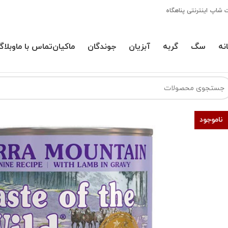
 شاپ اینترنتی پناهگاه
نه
سگ
گربه
آبزیان
جوندگان
ماکیان
تماس با ما
وبلاگ
ناموجود