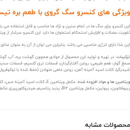
ویژگی های کنسرو سگ گروی با طعم بره تیست 
این کنسرو برای سگ ها در تمام سنین و نژاد ها مناسب و قابل استفاده می 
تقویت عضلات و افزایش استحکام استخوان ها دارد. این کنسرو سرشار از ویتامین ها، مواد معدنی و همچنین اسیدهای چرب امگا 3
این غذا دارای انرژی مناسبی می باشد. بنابراین می توان از آن به عنوان غذای
ترکیبات:
در تهیه و تولید این محصوال از موادی همچون گوشت بره، آب گ
صمغ گوار، طعم طبیعی، روغن آفتابگردان، فسفات تری کلسیم، فسفات سدیم، ن
شیدیگرا، کلات اسید آمینه آهن، روغن ماهی منهادن (حفظ شده با توکوفرول 
ویتامین ها و مواد افزوده شده:
ریبوفلاوین، بیوتین، مکمل ویتامین B12، یدید پتاسیم، هیدروکلورپیری مکمل ویتامین D3، اسید فولیک.
محصولات مشابه