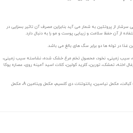
سرشار از پروتئین به شمار می آید بنابراین مصرف آن تاثیر بسزایی در
ن غذا در توله ها دو برابر سگ های بالغ می باشد.
ده، سیب زمینی، نخود، محصول تخم مرغ خشک شده، نشاسته سیب زمینی،
ل اخته، تمشک، تورین، کلرید کولین، کلات اسید آمینه روی، عصاره یوکا
مکمل ویتامین E، کلات اسید آمینه مس، کلات اسید آمینه منگنز، سلنیت سدیم، تیامین مونونیترات، کلات اسید آمینه کبالت، مکمل نیاسین، پانتوتنات دی کلسیم، مکمل ویتامین A، مکمل