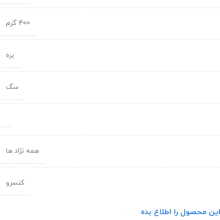
400 گرم
بره
سگ
همه نژاد ها
کنسرو
ین محصول را اطلاع بده