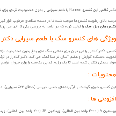
دکتر
کلادرز
این
کنسرو
Rumen با طعم
سیرابی
را بدون محدودیت نژادی برای 
درصد بالای رطوبت کنسروها موجب شده تا در دسته غذاهای مرطوب قرار گیرند. 
کنسروهای ویژه سگ
را تولید کرده که در ادامه به بررسی یکی از آنها می پرد
ویژگی های کنسرو سگ با طعم سیرابی دکتر کل
کنسرو دکتر کلادرز را می توان برای تمامی سگ های بالغ بدون محدودیت نژادی
تقویت دستگاه گوارش و هضم آسان تر غذا کمک می کند. دکتر کلادرز در ترکیب
مواد معدنی کنترل شده است تا یک رژیم غذایی مناسب را برای حیوان فراهم آ
محتویات :
این کنسرو حاوی گوشت و فرآورده‌های جانبی حیوانی (حداقل ۲۲٪ سیرابی)، مواد معدنی و اینولین (فروکتوالیگوساکاریدها) ۱٪ می باشد.
افزودنی ها :
ویتامین A ( 2000 واحد بین‌ المللی)، ویتامین D۳ (200 واحد بین‌ المللی)، ویتامین E (به صورت آلفا توکوفرول استات) ۲۵ میلی‌گرم.