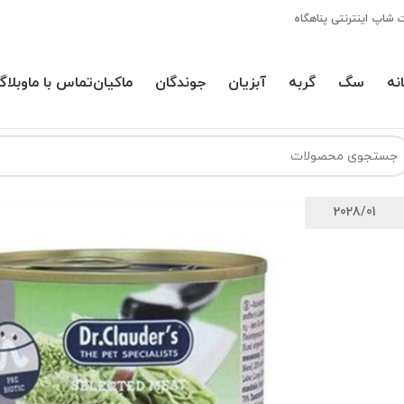
 شاپ اینترنتی پناهگاه
نه
سگ
گربه
آبزیان
جوندگان
ماکیان
تماس با ما
وبلاگ
2028/01