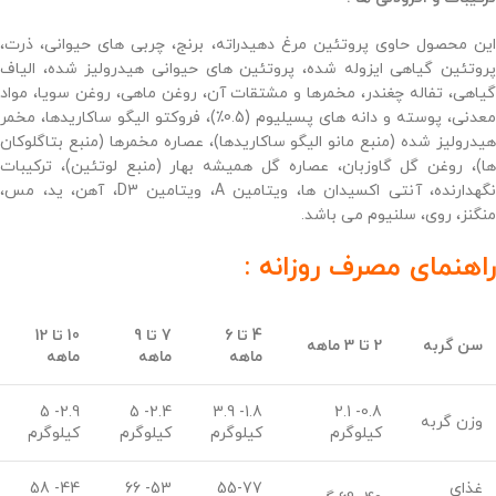
این محصول حاوی پروتئین مرغ دهیدراته، برنج، چربی های حیوانی، ذرت،
پروتئین گیاهی ایزوله شده، پروتئین های حیوانی هیدرولیز شده، الیاف
گیاهی، تفاله چغندر، مخمرها و مشتقات آن، روغن ماهی، روغن سویا، مواد
معدنی، پوسته و دانه های پسیلیوم (0.5٪)، فروکتو الیگو ساکاریدها، مخمر
هیدرولیز شده (منبع مانو الیگو ساکاریدها)، عصاره مخمرها (منبع بتاگلوکان
ها)، روغن گل گاوزبان، عصاره گل همیشه بهار (منبع لوتئین)، ترکیبات
نگهدارنده، آنتی اکسیدان ها، ویتامین A، ویتامین D3، آهن، ید، مس،
منگنز، روی، سلنیوم می باشد.
راهنمای مصرف روزانه :
4 تا 6
7 تا 9
10 تا 12
سن گربه
2 تا 3 ماهه
ماهه
ماهه
ماهه
2.9- 5
2.4- 5
1.8- 3.9
0.8- 2.1
وزن گربه
کیلوگرم
کیلوگرم
کیلوگرم
کیلوگرم
غذای
55-77
53- 66
44- 58