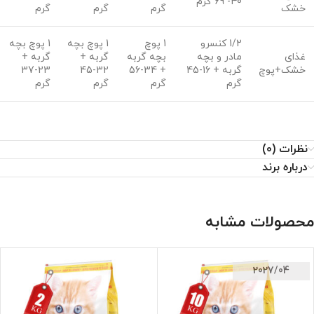
40- 69 گرم
خشک
گرم
گرم
گرم
1/2 کنسرو
1 پوچ
1 پوچ بچه
1 پوچ بچه
غذای
مادر و بچه
بچه گربه
گربه +
گربه +
خشک+پوچ
گربه + 16-45
+ 34-56
32-45
23-37
گرم
گرم
گرم
گرم
نظرات (0)
درباره برند
محصولات مشابه
2027/04