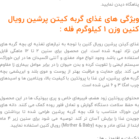
پناهگاه دیدن نمایید.
ویژگی های غذای گربه کیتن پرشین رویال
کنین وزن 1 کیلوگرم فله :
غذای کیتن پرشین رویال کنین با توجه به نیازهای تغذیه ای بچه گربه های
این نژاد تهیه شده است. این محصول برای سنین 2 تا 12 ماهگی قابل
استفاده می باشد. وجود انواع مواد مغذی و آنتی اکسیدان ها در این خوراک،
سیستم ایمنی را تقویت کرده و بدن حیوان را در برابر عوامل بیماری زا مقاوم
می کند. برای حمایت و مراقبت بهتر از پوست و موی بلند و ابریشمی بچه
گربه های پرشین، این غذا با پروتئین با کیفیت بالا، ویتامین ها و اسیدهای
چرب امگا 3 و 6 غنی شده است.
محتوای پروتئین زود هضم، فیبرهای خاص و پری بیوتیک ها در این محصول
به حفظ سلامت دستگاه گوارش و تعادل فلور روده کمک می کنند. دانه های
این خوراک متناسب با فک بچه گربه پرشین طراحی شده تا برداشتن و
جویدن غذا را برایش آسان تر کند. توصیه می شود برای سنین زیر 4 ماه
ابتدا از غذای مادر و بچه (Mother & Baby) رویال کنین استفاده نمایید.
ترکیبات و افزودنی ها :