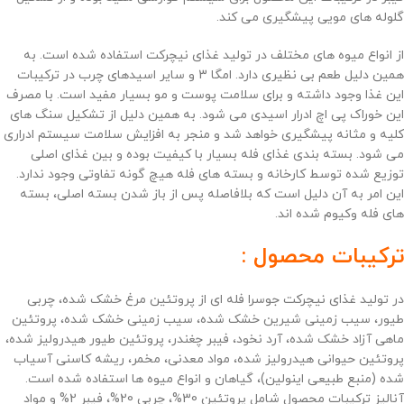
گلوله های مویی پیشگیری می کند.
از انواع میوه های مختلف در تولید غذای نیچرکت استفاده شده است. به
همین دلیل طعم بی نظیری دارد. امگا 3 و سایر اسیدهای چرب در ترکیبات
این غذا وجود داشته و برای سلامت پوست و مو بسیار مفید است. با مصرف
این خوراک پی اچ ادرار اسیدی می شود. به همین دلیل از تشکیل سنگ های
کلیه و مثانه پیشگیری خواهد شد و منجر به افزایش سلامت سیستم ادراری
می شود. بسته بندی غذای فله بسیار با کیفیت بوده و بین غذای اصلی
توزیع شده توسط کارخانه و بسته های فله هیچ گونه تفاوتی وجود ندارد.
این امر به آن دلیل است که بلافاصله پس از باز شدن بسته اصلی، بسته
های فله وکیوم شده اند.
ترکیبات محصول :
در تولید غذای نیچرکت جوسرا فله ای از پروتئین مرغ خشک شده، چربی
طیور، سیب زمینی شیرین خشک شده، سیب زمینی خشک شده، پروتئین
ماهی آزاد خشک شده، آرد نخود، فیبر چغندر، پروتئین طیور هیدرولیز شده،
پروتئین حیوانی هیدرولیز شده، مواد معدنی، مخمر، ریشه کاسنی آسیاب
شده (منبع طبیعی اینولین)، گیاهان و انواع میوه ها استفاده شده است.
آنالیز ترکیبات محصول شامل پروتئین 30%، چربی 20%، فیبر 2% و مواد