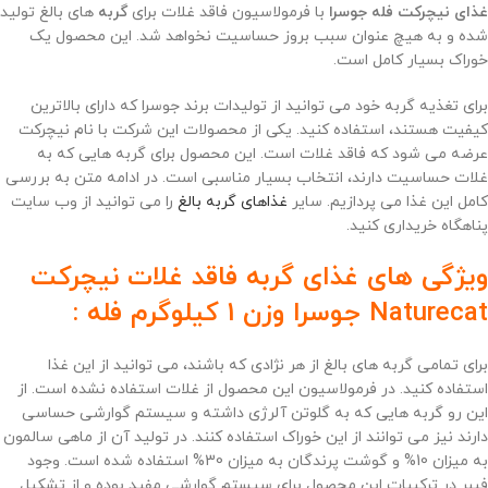
غذای نیچرکت فله جوسرا
با فرمولاسیون فاقد غلات برای
گربه
های بالغ تولید
شده و به هیچ عنوان سبب بروز حساسیت نخواهد شد. این محصول یک
خوراک بسیار کامل است.
برای تغذیه گربه خود می توانید از تولیدات برند جوسرا که دارای بالاترین
کیفیت هستند، استفاده کنید. یکی از محصولات این شرکت با نام نیچرکت
عرضه می شود که فاقد غلات است. این محصول برای گربه هایی که به
غلات حساسیت دارند، انتخاب بسیار مناسبی است. در ادامه متن به بررسی
کامل این غذا می پردازیم. سایر
غذاهای گربه بالغ
را می توانید از وب سایت
پناهگاه خریداری کنید.
ویژگی های غذای گربه فاقد غلات نیچرکت
Naturecat جوسرا وزن 1 کیلوگرم فله :
برای تمامی گربه های بالغ از هر نژادی که باشند، می توانید از این غذا
استفاده کنید. در فرمولاسیون این محصول از غلات استفاده نشده است. از
این رو گربه هایی که به گلوتن آلرژی داشته و سیستم گوارشی حساسی
دارند نیز می توانند از این خوراک استفاده کنند. در تولید آن از ماهی سالمون
به میزان 10% و گوشت پرندگان به میزان 30% استفاده شده است. وجود
فیبر در ترکیبات این محصول برای سیستم گوارشی مفید بوده و از تشکیل