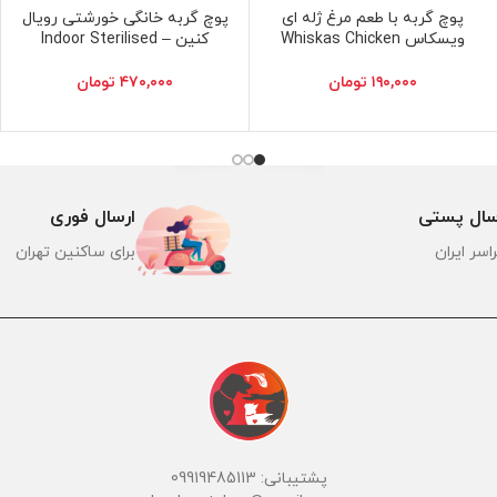
پوچ گربه با طعم مرغ ژله ای
پوچ گربه خانگی خورشتی رویال
انتخاب گزینه ها
افزودن به سبد خرید
ویسکاس Whiskas Chicken
کنین – Indoor Sterilised
۱۹۰,۰۰۰
تومان
۴۷۰,۰۰۰
تومان
سال پستی
ارسال فوری
اسر ایران
برای ساکنین تهران
پشتیبانی: 09919485113