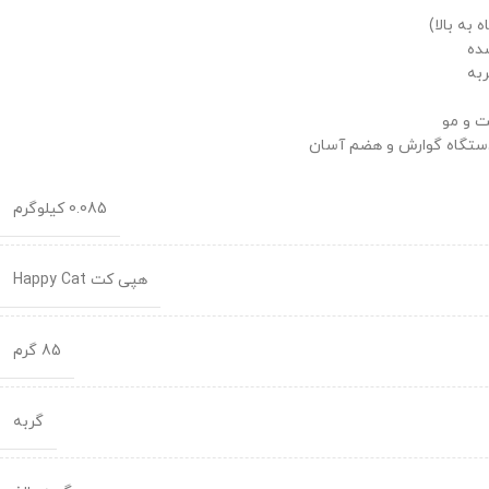
شده
ربه
 و مو
ا دستگاه گوارش و هضم آسان
0.085 کیلوگرم
هپی کت Happy Cat
85 گرم
گربه