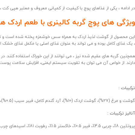
در ادامه ، یکی از غذاهای پوچ با کیفیت از کمپانی معروف و معتبر هپی کت 
ویژگی های پوچ گربه کالینری با طعم اردک ه
این محصول از گوشت لذیذ اردک به همراه سس خوشمزه پخته شده است و تغذیه 
، یک غذای کامل بوده و می تواند به عنوان غذای اصلی یا مکمل غذای خشک ا
دارند. از خواص آن می توان به تقویت سیستم ایمنی، افزایش سلامت پوست و مو
ترکیبات :
گوشت و مرغ (27%)، گوشت اردک (10%)، آرد گندم کامل، فیبر سیب (0.5%)، اینولین کاسنی (0.4%)، کلرید سدیم، روغن ماهی (0.1%)، روغن آفتابگردان (0.1%).
آنالیز ترکیبات :
پروتئین 8٪، چربی 4.5٪، فیبر 0.5٪، خاکستر 1.5٪، رطوبت 81٪، اسیدهای چرب امگا 6 0.05٪، اسیدهای چرب امگا 3 0.03٪.