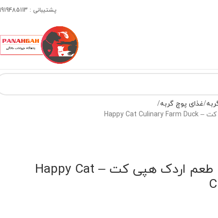
پشتیبانی : 09919485113
ربه
غذای پوچ گربه
Happy Cat 
پوچ گربه کالینری با طعم اردک هپی کت – Happy Cat
C