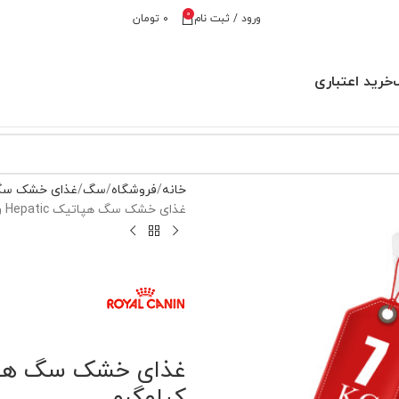
0
ورود / ثبت نام
۰
تومان
خرید اعتباری
خانه
فروشگاه
سگ
غذای خشک س
غذای خشک سگ هپاتیک Hepatic رویال کنین وزن 7 کیلوگرم
کیلوگرم