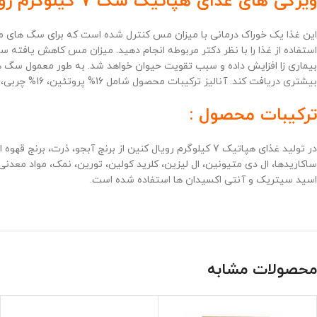
ویژگی های غذای هپاتیک سگ 7 کیلوگرم رویال کنین :
استفاده از غذا را با نظر دکتر مربوطه انجام دهید. میزان مس کاهش یافته
بیماری زا افزایش داده و سبب تقویت حیوان خواهد شد. به طور معمول سگ ها
بیشتری دریافت کند. آنالیز ترکیبات محصول شامل 16% پروتئین، 16% چربی، 2% فیبر و 5% مواد معدنی است.
ترکیبات محصول :
در تولید غذای هپاتیک 7 کیلوگرم رویال کنین از برنج آبجو، ذرت، برنج قهوه ای، تفاله چغندر خشک شده، طعم دهنده های طبیعی، روغن نباتی، کلرید پتاسیم، پروتئین سویا ایزوله شده، چربی مرغ، روغن ماهی،
ساکاریدها، ال دی متیونین، ال لیزین، کلرید کولین، تورین، نمک، مواد معدن
اسید سیتریک و آنتی اکسیدان ها
استفاده شده است.
محصولات مشابه