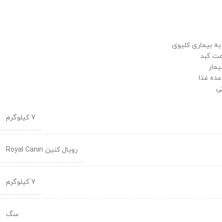
به بیماری کلیوی
مت کبد
یمار
عده غذا
ی
7 کیلوگرم
رویال کنین Royal Canin
7 کیلوگرم
سگ