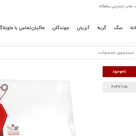
 شاپ اینترنتی پناهگاه
نه
سگ
گربه
آبزیان
جوندگان
ماکیان
تماس با ما
وبلاگ
ناموجود
2027/05