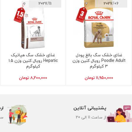
2027/11
2027/06
غذای خشک سگ بالغ پودل
غذای خشک سگ هپاتیک
افزودن به سبد خرید
افزودن به سبد خرید
Poodle Adult رویال کنین وزن
Hepatic رویال کنین وزن 1.5
3 کیلوگرم
کیلوگرم
۱۱,۹۵۰,۰۰۰
تومان
۸,۲۰۰,۰۰۰
تومان
پشتیبانی آنلاین
ار
از ساعت 11 الی 20
سر