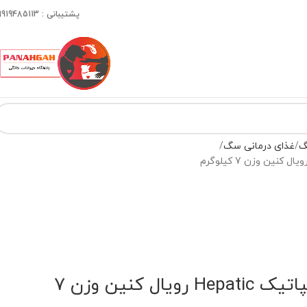
پشتیبانی : 09919485113
گ
غذای درمانی سگ
غذای خشک سگ هپاتیک Hepatic رویال کنین وزن 7