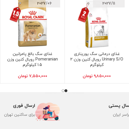
2027/06
2027/11
غذای درمانی سگ یوریناری
غذای سگ بالغ پامرانین
افزودن به سبد خرید
افزودن به سبد خرید
Urinary S/O رویال کنین وزن 2
Pomeranian رویال کنین وزن
کیلوگرم
1.5 کیلوگرم
۹,۸۵۰,۰۰۰
تومان
۷,۵۵۰,۰۰۰
تومان
سال پستی
ارسال فوری
اسر ایران
برای ساکنین تهران