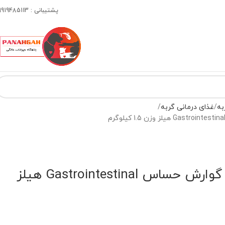
پشتیبانی : 09919485113
به
غذای درمانی گربه
غذای خشک گربه با گوارش حساس Gastrointestinal هیلز