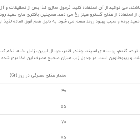
 باشند، می توانید از آن استفاده کنید. فرمول سازی غذا پس از تحقیقات و
ار بالایی پیدا می کند. این اتفاق در کمتر از 24 ساعت پس از استفاده از غذای گسترو هیلز رخ می دهد. ه
د بوده و سبب بهبود روند هضم می شود. به دلیل طعم فوق العاده لذیذ این 
، گندم، پوسته ی اسپند، چغندر قندر، جو، ال لیزین، زغال اخته، تخم کتان
کبات و ریبوفلاوین است. در جدول زیر، میزان صحیح مصرف این غذا درج شده 
مقدار غذای مصرفی در روز (Gr)
40
55
70
75