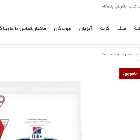
 شاپ اینترنتی پناهگاه
نه
سگ
گربه
آبزیان
جوندگان
ماکیان
تماس با ما
وبلاگ
ناموجود