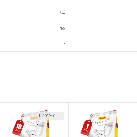
85
95
110
2027/07