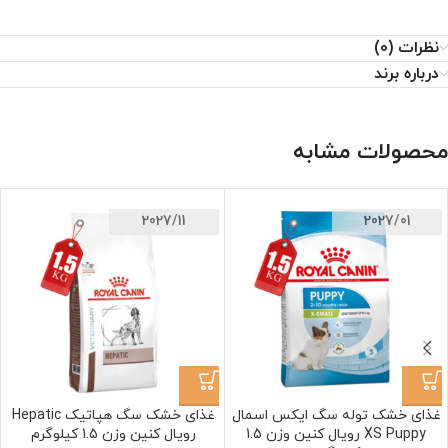
نظرات (0)
درباره برند
محصولات مشابه
2027/11
2027/01
غذای خشک توله سگ ایکس اسمال
غذای خشک سگ هپاتیک Hepatic
XS Puppy رویال کنین وزن 1.5
رویال کنین وزن 1.5 کیلوگرم