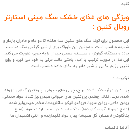
کنید.
ویژگی های غذای خشک سگ مینی استارتر
رویال کنین :
این محصول برای توله سگ های سنین سه هفته تا دو ماه و مادران باردار و
شیرده مناسب است. همچنین این خوراک برای از شیر گرفتن سگ مناسب
بوده و دستگاه گوارش و سیستم عصبی حیوان را به خوبی تقویت می کند.
این غذا در صورت ترکیب با آب ، بافتی مانند فرنی به خود می گیرد و برای
تغییر رژیم غذایی از شیر مادر به غذای جامد مناسب است.
ترکیبات :
پروتئین مرغ خشک شده، برنج، چربی های حیوانی، پروتئین گیاهی ایزوله
شده، ذرت، تفاله چغندر، پروتئین های حیوانی هیدرولیز شده، مواد معدنی،
روغن ماهی، روغن سویا، فروکتو الیگو ساکاریدها، مخمر هیدرولیز شده
(منبع مونو الیگو ساکاریدها)، نمک، اسید چرب، عصاره مخمرها (منبع
بتاگلوکان)، عصاره گل همیشه بهار، مواد نگهدارنده و آنتی اکسیدان ها.
آنالیز ترکیبات :