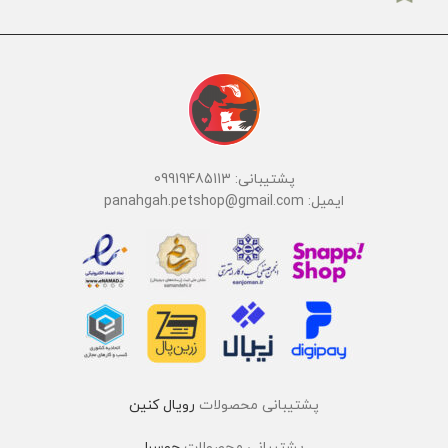
پشتیبانی: 09919485113
ایمیل: panahgah.petshop@gmail.com
پشتیبانی محصولات
رویال کنین
پشتیبانی محصولات
جوسرا