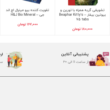
تشویقی گربه همراه با تورین و
تقویت کننده بیو مینرال اچ اند
اطلاعات بیشتر
اطلاعات بیشتر
بیوتین بیفار – Beaphar Kitty’s
جی – H&J Bio Mineral
75 tabs
۱۶۷,۰۰۰
تومان
۱۸۰,۰۰۰
تومان
پشتیبانی آنلاین
ار
از ساعت 11 الی 20
سر