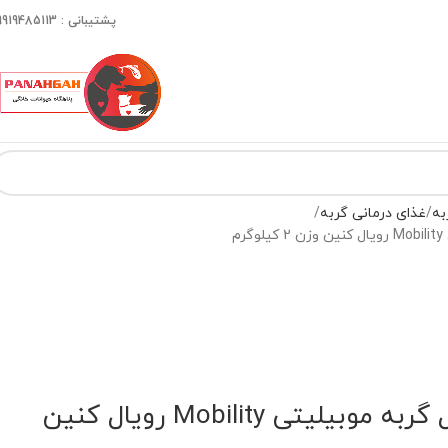
پشتیبانی : 09919485113
به
غذای درمانی گربه
م
غذای تقویت مفاصل گربه موبیلیتی Mobility رویال کنین