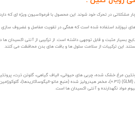
ی رویال کنین :
ار مشکلاتی در تحرک خود شوند. این محصول با فرمولاسیون ویژه ای که دارد
ستفاده مداوم از Royal Canin Mobility در دراز مدت نتایج بسیار مثبت و قابل توجهی داشته است. از 
 هستند. این ترکیبات از سلامت سلول ها و بافت های بدن محافظت می کنند.
روتئین مرغ خشک شده، چربی های حیوانی، الیاف گیاهی، گلوتن ذرت، پروتئین
کاسنی، پوسته و دانه های پسیلیوم، فروکتو الیگوساکاریدها، عصاره نرم تنان (GLM) (0.3٪)، مخمر هیدرو