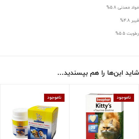
مواد معدنی 5.8%
فیبر 4.8%
رطوبت 5.5%
شاید این‌ها را هم بپسندید…
ناموجود
ناموجود