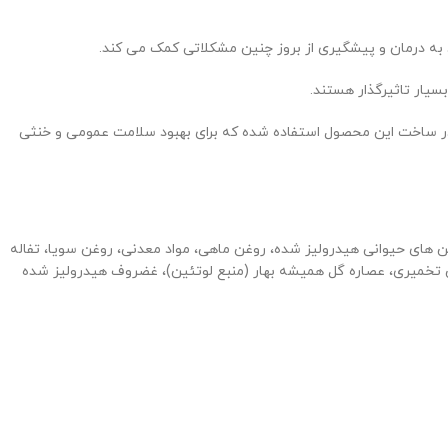
 به درمان و پیشگیری از بروز چنین مشکلاتی کمک می کند.
ترکیبی از آنتی اکسیدان ها در ساخت این محصول استفاده شده که برای بهبود سلامت عمومی و خنثی
 های حیوانی هیدرولیز شده، روغن ماهی، مواد معدنی، روغن سویا، تفاله
لیز شده (منبع مانو-الیگوساکاریدها)، گلوکوزامین تخمیری، عصاره گل همیشه بهار (منبع لوتئین)، غضروف هیدرولیز شده