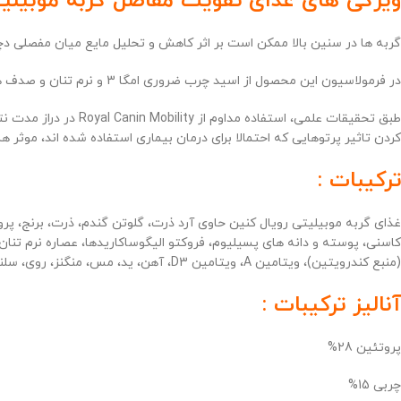
ویژگی های غذای تقویت مفاصل گربه موبیلیت
گربه ها در سنین بالا ممکن است بر اثر کاهش و تحلیل مایع میان مفصلی دچ
در فرمولاسیون این محصول از اسید چرب ضروری امگا 3 و نرم تنان و صدف های نیوزلند استفاده شده است که همگی در تقویت مفاصل و غضروف سازی بسیار تاثیرگذار هستند.
طبق تحقیقات علمی، ا
کردن تاثیر پرتوهایی که احتمالا برای درمان بیماری استفاده شده اند، موثر
ترکیبات :
غذای گربه موبیلیتی رویال کنین حاوی آرد ذرت، گلوتن گندم، ذرت، برنج، پ
(منبع کندرویتین)، ویتامین A، ویتامین D3، آهن، ید، مس، منگنز، روی، سلنیوم مواد نگهدارنده و آنتی اکسیدان ها است.
آنالیز ترکیبات :
پروتئین 28%
چربی 15%