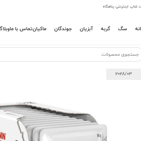
 شاپ اینترنتی پناهگاه
نه
سگ
گربه
آبزیان
جوندگان
ماکیان
تماس با ما
وبلاگ
2028/03