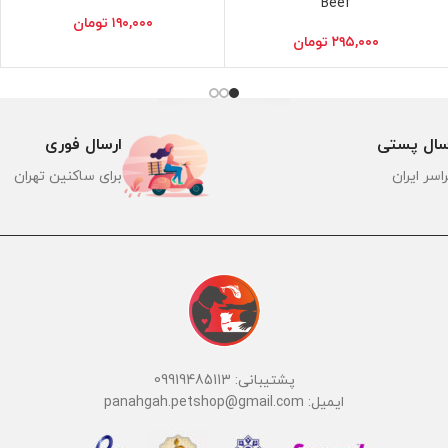
Beef
۱۹۰,۰۰۰
تومان
۲۹۵,۰۰۰
تومان
سال پستی
ارسال فوری
اسر ایران
برای ساکنین تهران
پشتیبانی: 09919485113
ایمیل: panahgah.petshop@gmail.com