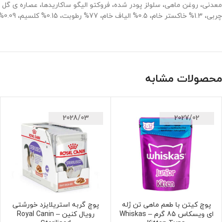
چربی، 1.3% خاکستر خام، 0.5% الیاف خام، 77% رطوبت، 0.15% کلسیم، 0.09% فسفر می باشد.
محصولات مشابه
2028/03
2027/02
پوچ کیتن با طعم ماهی تن ژله
پوچ گربه استریلایزد خورشتی
افزودن به سبد خرید
افزودن به سبد خرید
ای ویسکاس 85 گرم – Whiskas
رویال کنین – Royal Canin