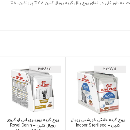
معدنی، روغن ماهی، سلولز پودر شده، فروکتو الیگو ساکاریدها، عصاره ی گل همیشه بهار، انواع ویتامین ها، آهن، روی، ید، منگنز و مس استفاده شده است. به طور کلی در غذای پوچ رنال گربه رویال کنین 7.8% پروتئین، 8%
2028/01
2027/11
پوچ گربه خانگی خورشتی رویال
پوچ گربه یورینری اس او گروی
افزودن به سبد خرید
افزودن به سبد خرید
کنین – Indoor Sterilised
رویال کنین – Royal Canin