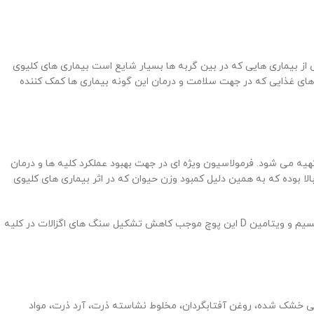
 از بیماری هایی که در بین گربه ها بسیار شایع است بیماری های کلیوی
ای غذایی که در جهت سلامت و درمان این گونه بیماری ها کمک کننده
یه می شود. فرمولاسیون ویژه ای در جهت بهبود عملکرد کلیه ها و درمان
سایی های مزمن ( به دلیل سطح محدود فسفر و استفاده از پروتئین های با کیفیت ) دارد. میزان کالری مورد استفاده در Royal Canin Renal Pouches بالا بوده که به همین دلیل کمبود وزن حیوان که در اثر بیماری های کلیوی
ن D این پوچ موجب
کاهش تشکیل سنگ های اگزالات در کلیه
 گندم، فرآورده های گوشتی خشک شده، روغن آفتابگردان، مخلوط نشاسته ذرت، آرد ذرت، مواد