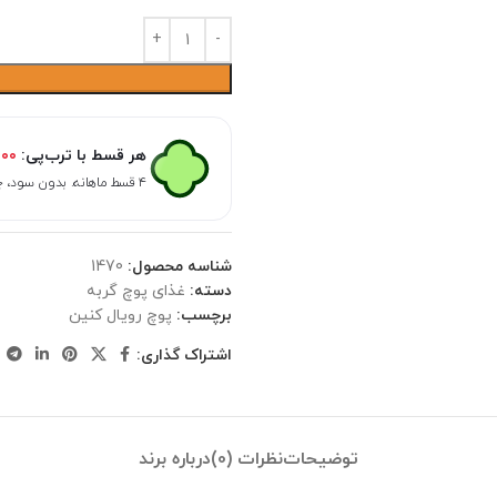
هر قسط با ترب‌پی:
۰۰۰
۴ قسط ماهانه. بدون سود، چک و ضامن.
شناسه محصول:
1470
دسته:
غذای پوچ گربه
برچسب:
پوچ رویال کنین
اشتراک گذاری:
توضیحات
نظرات (0)
درباره برند