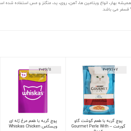
2026/11
2027/07
پوچ گربه با طعم گوشت گاو
پوچ گربه با طعم مرغ ژله ای
افزودن به سبد خرید
انتخاب گزینه ها
گورمت – Gourmet Perle With
ویسکاس Whiskas Chicken