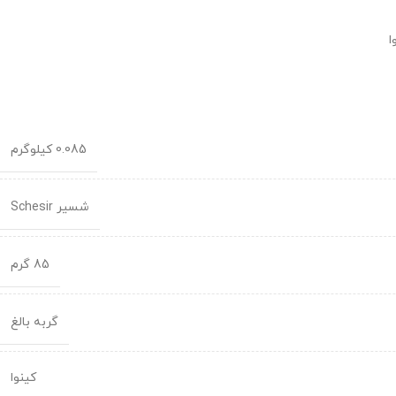
ا
0.085 کیلوگرم
شسیر Schesir
85 گرم
گربه بالغ
کینوا
,