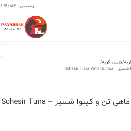
پشتیبانی : 09919485113
ربه
کنسرو گربه
Schesir Tuna W
کنسرو گربه با طعم ماهی تن و کینوا شسیر – Schesir Tuna