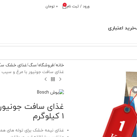
0
ورود / ثبت نام
۰
تومان
خرید اعتباری
خانه
فروشگاه
سگ
غذای خشک س
غذای سافت جونیور با مرغ و سیب زمینی Soft Junior بوش 
1 کیلوگرم
غذای نیمه خشک برای توله های همه 