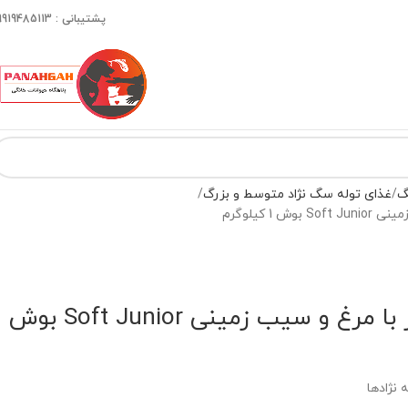
پشتیبانی : 09919485113
گ
غذای توله سگ نژاد متوسط و بزرگ
1 کیلوگرم
غذای سافت جونیور با مرغ و سیب زمینی Soft Junior بوش
نژادها