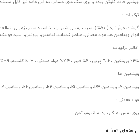
جونیور فاقد گلوتن بوده و برای سگ های حساس به این ماده نیز قابل استفاد
ترکیبات :
گوشت مرغ تازه ( 70% )، سیب زمینی شیرین، نشاسته سیب زمی
انواع ویتامین ها، مواد معدنی، عناصر کمیاب، نیاسین، بیوتین، اسید فولیک، 
آنالیز ترکیبات :
24% پروتئین ، 16% چربی ، 2% فیبر ، 7.4% مواد معدنی ، 1.3% کلسیم، 0.9% فسفر، 0.08% منیزیم، 18% رطوبت، 1.2% پتاسیم و 0.35% سدیم.
ویتامین ها :
ویتامین A، ویتامین D3، ویتامین B1، ویتامین B2، ویتامین B6، ویتامین B12، بیوتین، اسید پانتوتنیک، اسید نیاسین، اسید فولیک، ویتامین C، کولین کلرید، ویتامین E.
مواد معدنی :
روی، مس، منگنز، ید، سلنیوم، آهن.
راهنمای تغذیه