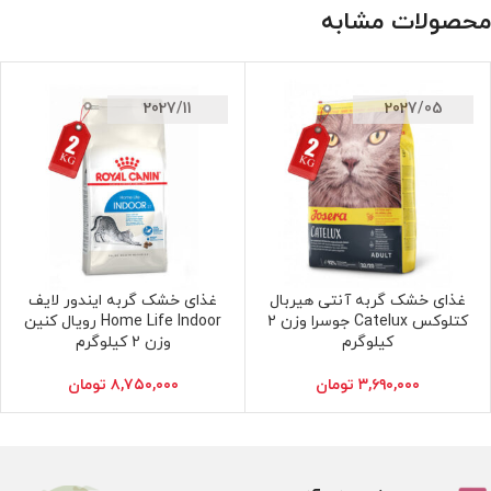
محصولات مشابه
2027/11
2027/05
غذای خشک گربه آنتی هیربال
غذای خشک گربه ایندور لایف
افزودن به سبد خرید
افزودن به سبد خرید
کتلوکس Catelux جوسرا وزن 2
Home Life Indoor رویال کنین
کیلوگرم
وزن 2 کیلوگرم
۳,۶۹۰,۰۰۰
تومان
۸,۷۵۰,۰۰۰
تومان