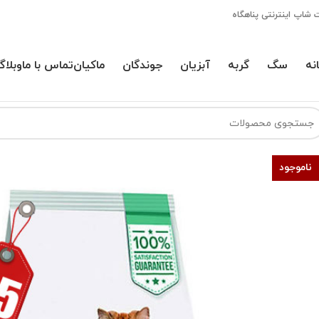
 شاپ اینترنتی پناهگاه
نه
سگ
گربه
آبزیان
جوندگان
ماکیان
تماس با ما
وبلاگ
ناموجود