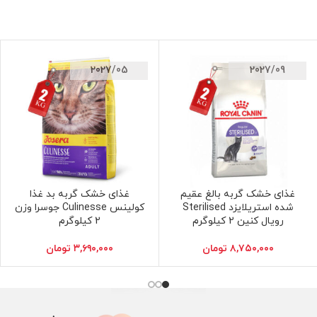
2027/05
2027/09
غذای خشک گربه بالغ عقیم
غذای خشک گربه بد غذا
افزودن به سبد خرید
افزودن به سبد خرید
شده استریلایزد Sterilised
کولینس Culinesse جوسرا وزن
رویال کنین 2 کیلوگرم
2 کیلوگرم
۸,۷۵۰,۰۰۰
تومان
۳,۶۹۰,۰۰۰
تومان