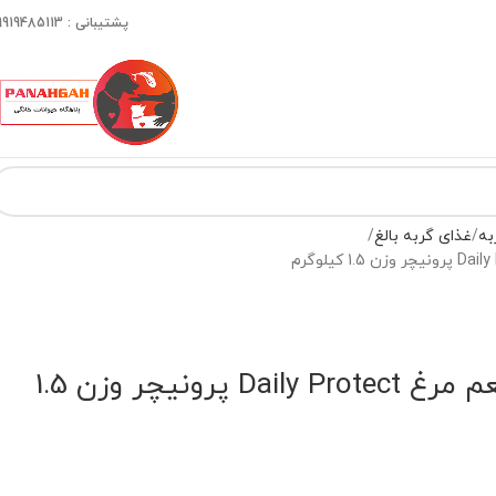
پشتیبانی : 09919485113
به
غذای گربه بالغ
غذای گربه بالغ با طعم مرغ Daily Protect پرونیچر وزن 1.5