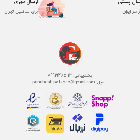
سال پستی
ارسال فوری
اسر ایران
برای ساکنین تهران
پشتیبانی: 09919485113
ایمیل: panahgah.petshop@gmail.com