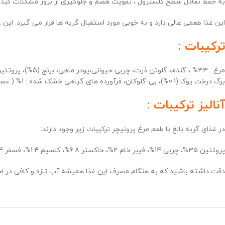
به حفظ تعادل سطح کلسترول ، تقویت هضم و جلوگیری از بروز مشکلات کبد
این غذا طعمی عالی دارد و به خوبی مورد استقبال گربه ها قرار می گیرد. این
ترکیبات :
برگ درخت یوكا (0.1%)، بی-گلوکان، فرآورده های گیاهی خشک شده : 1% ( عصاره رزماری ، زردچوبه ، گل میخک ، مرکبات ، عصاره هسته انگور )
آنالیز ترکیبات :
در غذای گربه بالغ با طعم مرغ پرونیچر ترکیبات زیر وجود دارند:
پروتئین 35%، چربی 14%، فیبر خام 2%، خاکستر 6.8%، کلسیم 1.4%، فسفر 0.4%، منیزیم 0.08%
دقت داشته باشید که به هنگام مصرف این غذا همیشه آب تازه و کافی در اختی