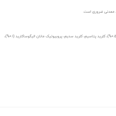
واد معدنی ضروری است.
مرغ : 33% ، گندم، گلوتن ذرت، چربی حیوانی،پودر ماهی، برنج (5%)، پروتئین حیوانی هیدرولیز شده، مخمر خشک شده، فیبر گیاهی، فروکتولیساکارید (0.5%)، کلرید پتاسیم، کلرید سدیم، پروبیوتیک مانان الیگوساکارید (0.1%)،