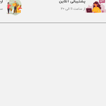
پشتیبانی آنلاین
ار
از ساعت 11 الی 20
سر