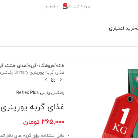
0
ورود / ثبت نام
۰
تومان
خرید اعتباری
خانه
فروشگاه
گربه
غذای خشک گر
غذای گربه یورینری Urinary رفلکس پلاس وزن 1 کیلوگرم فله
رفلکس پلاس Reflex Plus
غذای گربه یورینری Urinary رفلکس پلاس وزن 1 کیلوگرم فل
۳۶۵,۰۰۰
تومان
قابل استفاده برای گربه های بالغ تما