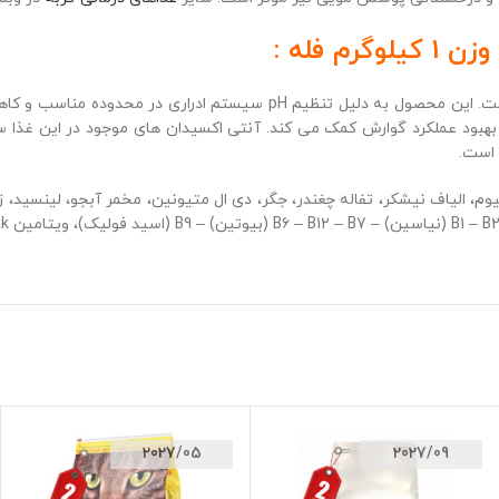
 فله :
غذای یورینری رفلکس پلاس برای گربه های بالغ همه نژادها قابل استفاده اس
و بهبود عملکرد گوارش کمک می کند. آنتی اکسیدان های موجود در این غ
 است.
لیاف نیشکر، تفاله چغندر، جگر، دی ال متیونین، مخمر آبجو، لینسید، زایلو 
2027/05
2027/09