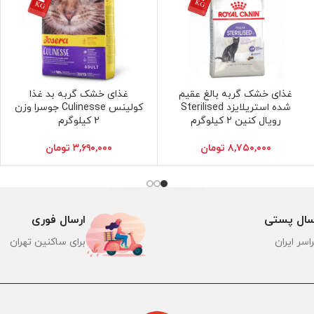
غذای خشک گربه بالغ عقیم
غذای خشک گربه بد غذا
افزودن به سبد خرید
افزودن به سبد خرید
شده استریلایزد Sterilised
کولینس Culinesse جوسرا وزن
رویال کنین 2 کیلوگرم
2 کیلوگرم
۸,۷۵۰,۰۰۰
تومان
۳,۶۹۰,۰۰۰
تومان
سال پستی
ارسال فوری
اسر ایران
برای ساکنین تهران