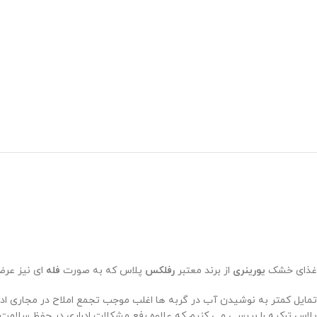
غذای خشک
یورینری
از برند معتبر
رفلکس
پلاس که به صورت
فله
ای نیز عرض
تمایل کمتر به نوشیدن آب در گربه ها اغلب موجب تجمع املاح در مجاری اد
پلاس ترکیه را بررسی می کنیم که علاوه رفع مشکلات ادراری در حفظ سلام