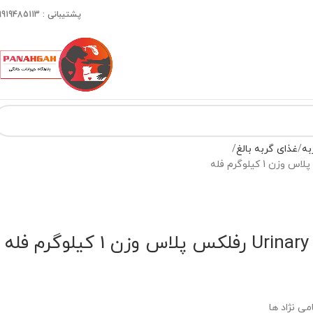
پشتیبانی : 09919485113
به
غذای گربه بالغ
ه
می نژاد ها