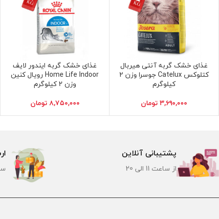
غذای خشک گربه آنتی هیربال
غذای خشک گربه ایندور لایف
افزودن به سبد خرید
افزودن به سبد خرید
کتلوکس Catelux جوسرا وزن 2
Home Life Indoor رویال کنین
کیلوگرم
وزن 2 کیلوگرم
۳,۶۹۰,۰۰۰
تومان
۸,۷۵۰,۰۰۰
تومان
پشتیبانی آنلاین
ار
از ساعت 11 الی 20
سر