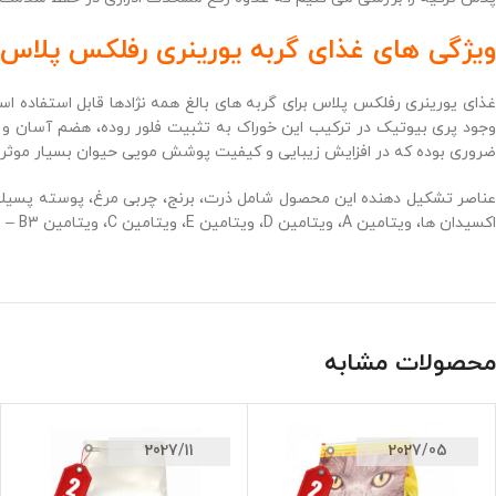
ویژگی های غذای گربه یورینری رفلکس پلاس وزن 1 کیلوگرم
وجود پری بیوتیک در ترکیب این خوراک به تثبیت فلور روده، هضم آسان 
ضروری بوده که در افزایش زیبایی و کیفیت پوشش مویی حیوان بسیار موثر
عناصر تشکیل دهنده این محصول شامل ذرت، برنج، چربی مرغ، پوسته پسیلیوم، ا
اکسیدان ها، ویتامین A، ویتامین D، ویتامین E، ویتامین C، ویتامین B1 – B2 – B3 (نیاسین) – B6 – B12 – B7 (بیوتین) – B9 (اسید فولیک)، ویتامین k، کولین و کلسیم پانتوتنات می باشد.
محصولات مشابه
2027/11
2027/05