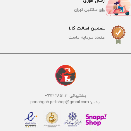
ارسال فوری
برای ساکنین تهران
تضمین اصالت کالا
اعتماد سرمایه ماست
پشتیبانی: 09919485113
ایمیل: panahgah.petshop@gmail.com