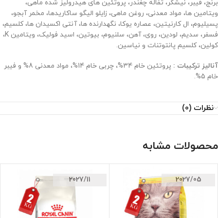
برنج، فیبر، نیشکر، تفاله چغندر، پروتئین های هیدرولیز شده ماهی،
ویتامین ها، مواد معدنی، روغن ماهی، زایلو الیگو ساکاریدها، مخمر آبجو،
پسیلیوم، ال کارنیتین، عصاره یوکا، نگهدارنده ها، آنتی اکسیدان ها، کلسیم،
فسفر، سدیم، لودین، روی، آهن، سلنیوم، بیوتین، اسید فولیک، ویتامین K،
کولین، کلسیم پانتوتنات و نیاسین.
آنالیز ترکیبات :
پروتئین خام 34%، چربی خام 14%، مواد معدنی 8% و فیبر
خام 5%.
نظرات (0)
محصولات مشابه
2027/11
2027/05