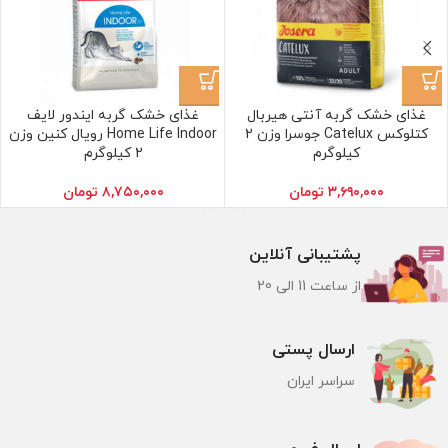
غذای خشک گربه آنتی هیربال
غذای خشک گربه ایندور لایف
کتلوکس Catelux جوسرا وزن 2
Home Life Indoor رویال کنین وزن
کیلوگرم
2 کیلوگرم
۳,۶۹۰,۰۰۰
تومان
۸,۷۵۰,۰۰۰
تومان
پشتیبانی آنلاین
از ساعت 11 الی 20
ارسال پستی
سراسر ایران