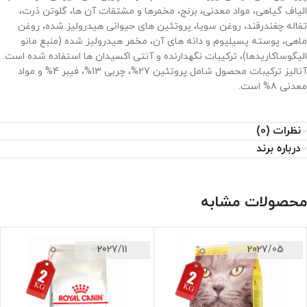
الیاف گیاهی، مواد معدنی، برنج، مخمرها و مشتقات آن ها، گلوتن ذرت،
تفاله چغندرقند، روغن سویا، پروتئین های حیوانی هیدرولیز شده، روغن
ماهی، پوسته پسیلیوم و دانه های آن، مخمر هیدرولیز شده (منبع مانو
الیگوساکاریدها)، ترکیبات نگهدارنده و آنتی اکسیدان ها استفاده شده است.
آنالیز ترکیبات محصول شامل پروتئین 27%، چربی 13%، فیبر 4% و مواد
معدنی 8% است.
نظرات (0)
درباره برند
محصولات مشابه
2027/11
2027/05