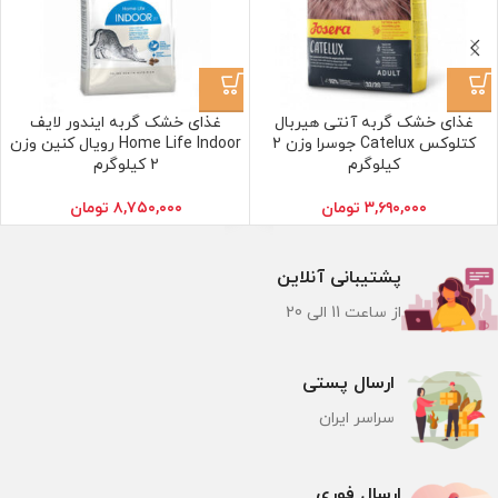
غذای خشک گربه آنتی هیربال
غذای خشک گربه ایندور لایف
کتلوکس Catelux جوسرا وزن 2
Home Life Indoor رویال کنین وزن
کیلوگرم
2 کیلوگرم
۳,۶۹۰,۰۰۰
تومان
۸,۷۵۰,۰۰۰
تومان
پشتیبانی آنلاین
از ساعت 11 الی 20
ارسال پستی
سراسر ایران
ارسال فوری