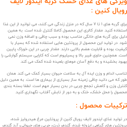
ویژگی های غذای خشک گربه ایندور لایف
رویال کنین :
برای گربه های 1 تا 7 سال که در منزل زندگی می کنند، می توانید از این غذا
استفاده کنید. مقدار کالری این محصول کاملا کنترل شده است. به همین
دلیل برای گربه های خانگی مناسب بوده و سبب چاقی و اضافه وزن نمی
شود. در تولید این محصول از پروتئین هایی استفاده شده که بسیار با
کیفیت بوده و قابلیت هضم بالایی دارند. مقدار چربی در این خوراک پایین
است. همچنین حاوی فیبر بالا و پسیلیوم است که کارایی سیستم گوارشی را
بهبود بخشیده و به دفع آسان موهای بلعیده شده کمک می کند.
تناسب اندام و وزن ایده آل به سلامت حیوان بسیار کمک می کند. همان
طور که می دانید چاقی زمینه ساز بسیاری از بیماری ها است. به همین دلیل
کنترل وزن و کاهش تجمع چربی در بدن بسیار مهم است. لطفا بسته بندی
محصول را محل خشک، خنک و به دور از تابش آفتاب نگهداری کنید.
ترکیبات محصول :
در تولید غذای ایندور لایف رویال کنین از پروتئین مرغ هیدرولیز شده،
پروتئین های گیاهی ایزوله شده، گندم، ذرت، چربی های حیوانی، آرد گندم،