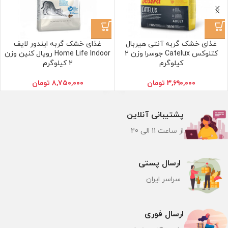
غذای خشک گربه آنتی هیربال
غذای خشک گربه ایندور لایف
کتلوکس Catelux جوسرا وزن 2
Home Life Indoor رویال کنین وزن
کیلوگرم
2 کیلوگرم
۳,۶۹۰,۰۰۰
تومان
۸,۷۵۰,۰۰۰
تومان
پشتیبانی آنلاین
از ساعت 11 الی 20
ارسال پستی
سراسر ایران
ارسال فوری