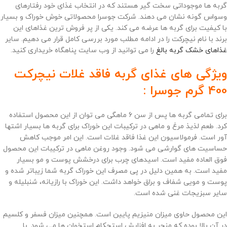
گربه ها موجوداتی سخت گیر هستند که در انتخاب غذای خود رفتارهای
وسواس گونه نشان می دهند. شرکت جوسرا محصولاتی خوش خوراک و بسیار
با کیفیت برای گربه ها عرضه می کند. یکی از پر فروش ترین غذاهای این
برند با نام نیچرکت را در ادامه مطلب مورد بررسی کامل قرار می دهیم. سایر
غذاهای خشک گربه بالغ
را می توانید از وب سایت پناهگاه خریداری کنید.
ویژگی های غذای گربه فاقد غلات نیچرکت
400 گرم جوسرا :
برای تمامی گربه ها پس از سن 6 ماهگی می توان از این محصول استفاده
کرد. طعم لذیذ مرغ و ماهی در ترکیبات این خوراک برای گربه ها بسیار اشتها
آور است. فرمولاسیون این غذا فاقد غلات است. این امر موجب کاهش
حساسیت های گوارشی می شود. وجود روغن ماهی در ترکیبات این محصول
فوق العاده مفید است. اسیدهای چرب برای درخشش پوست و مو بسیار
مفید است. به همین دلیل در پی مصرف این خوراک گربه شما زیباتر شده و
پوست و مویی شفاف و براق خواهد داشت. این خوراک با رازیانه، شنبلیله و
سایر سبزیجات غنی شده است.
این محصول حاوی میزان منیزیم پایین است. همچنین میزان فسفر و کلسیم
در آن بالا بوده که منجر به افزایش استحکام استخوان ها می شود. با