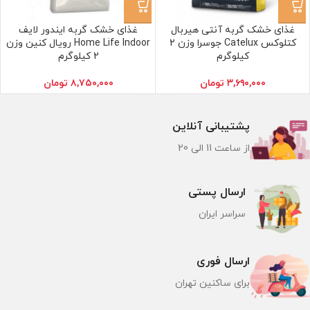
غذای خشک گربه آنتی هیربال
غذای خشک گربه ایندور لایف
کتلوکس Catelux جوسرا وزن 2
Home Life Indoor رویال کنین وزن
کیلوگرم
2 کیلوگرم
۳,۶۹۰,۰۰۰
تومان
۸,۷۵۰,۰۰۰
تومان
پشتیبانی آنلاین
از ساعت 11 الی 20
ارسال پستی
سراسر ایران
ارسال فوری
برای ساکنین تهران