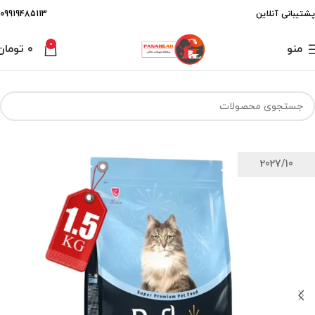
پشتیبانی آنلاین
09919485113
0
منو
۰
تومان
2027/10