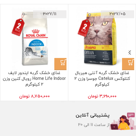
2027/11
2027/05
غذای خشک گربه آنتی هیربال
غذای خشک گربه ایندور لایف
کتلوکس Catelux جوسرا وزن 2
Home Life Indoor رویال کنین وزن
کیلوگرم
2 کیلوگرم
۳,۶۹۰,۰۰۰
تومان
۸,۷۵۰,۰۰۰
تومان
پشتیبانی آنلاین
از ساعت 11 الی 20