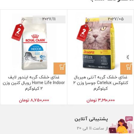
2027/11
2027/05
غذای خشک گربه آنتی هیربال
غذای خشک گربه ایندور لایف
کتلوکس Catelux جوسرا وزن 2
Home Life Indoor رویال کنین وزن
کیلوگرم
2 کیلوگرم
۳,۶۹۰,۰۰۰
تومان
۸,۷۵۰,۰۰۰
تومان
پشتیبانی آنلاین
از ساعت 11 الی 20