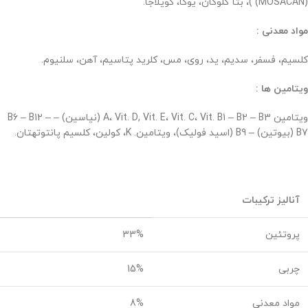
(MOSACAN) )، بتا گلوکان، یوکا، کویلاجا.
مواد معدنی
:
کلسیم، فسفر، سدیم، ید، روی، مس، کلرید پتاسیم، آهن، سلنیوم.
ویتامین ها
:
ویتامین A، Vit. D, Vit. E، Vit. C، Vit. B1 – B2 – B3 (نیاسین) – B6 – B12 –
B7 (بیوتین) – B9 (اسید فولیک)، ویتامین. K، کولین، کلسیم پانتوتهتان.
آنالیز ترکیبات
پروتئین
33%
چربی
15%
مواد معدنی
8%