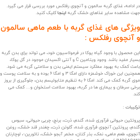
در ادامه، غذای گربه سالمون و آنچوی رفلکس مورد بررسی قرار می گیرد.
جهت مشاهده سایر غذاهای خشک گربه
اینجا
کلیک کنید.
ویژگی های غذای گربه با طعم ماهی سالمون
و آنچوی رفلکس
:
این محصول با وجود گیاه یوکا در فرمولاسیون خود، می تواند برای بدن گربه
بسیار مفید باشد. وجود ویتامین C و آنتی اکسیدان موجود در گل یوکا،
باعث کمک به بهبود عملکرد سیستم ایمنی بدن و سلامتی گربه می شود.
همچنین این خوراک خوشمزه دارای امگا 3 و امگا 6 بوده و به سلامت پوست و
موی گربه کمک می کند. امگا 6 به تنظیم متابولیسم بدن، جلوگیری از بروز
برخی سرطان و بیماری ها در گربه، بهبود سلامت استخوان و… کمک می
کند.
ترکیبات
:
پروتئین حیوانی فرآوری شده، گندم، ذرت، برنج، چربی حیوانی، سبوس
گندم، پروتئین آنچوی فرآوری شده، گلوتن ذرت، چغندر قند خشک، روغن
آنچوی، طعم ماهی، نمک، بذر کتان، مخمر آبجو خشک، تائورین-، اوچارنان